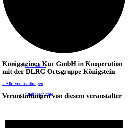
Kurpark
Gastgeber
Königsteiner Kur GmbH in Kooperation
Gesundheit
mit der DLRG Ortsgruppe Königstein
« Alle Veranstaltungen
Stadtgeschichte
Veranstaltungen von diesem veranstalter
Heilbäder & Kurorte