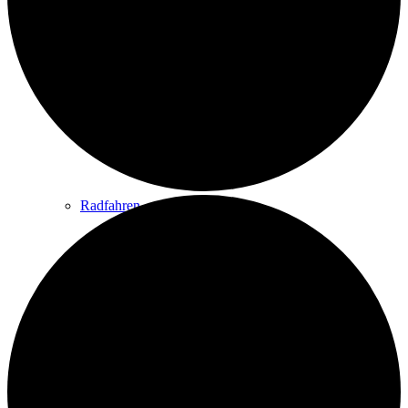
Wandern
Wandertipps
Radfahren
Radeltipps
Schwimmen