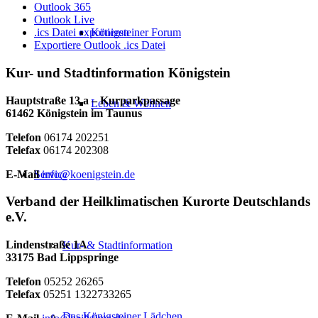
Outlook 365
Outlook Live
Königsteiner Forum
.ics Datei exportieren
Exportiere Outlook .ics Datei
Kur- und Stadtinformation Königstein
Hauptstraße 13 a – Kurparkpassage
Leben & Wohnen
61462 Königstein im Taunus
Telefon
06174 202251
Telefax
06174 202308
E-Mail
info@koenigstein.de
Service
Verband der Heilklimatischen Kurorte Deutschlands
e.V.
Lindenstraße 1A
Kur- & Stadtinformation
33175 Bad Lippspringe
Telefon
05252 26265
Telefax
05251 1322733265
Das Königsteiner Lädchen