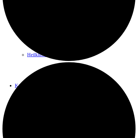
Kurwege
Heilklimaten
Kur & Tourismus
Kur in Königstein