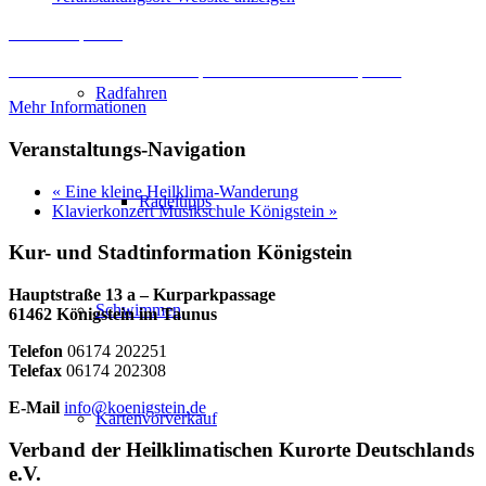
Inhalt entsperren
Erforderlichen Service akzeptieren und Inhalte entsperren
Radfahren
Mehr Informationen
Veranstaltungs-Navigation
«
Eine kleine Heilklima-Wanderung
Radeltipps
Klavierkonzert Musikschule Königstein
»
Kur- und Stadtinformation Königstein
Hauptstraße 13 a – Kurparkpassage
Schwimmen
61462 Königstein im Taunus
Telefon
06174 202251
Telefax
06174 202308
E-Mail
info@koenigstein.de
Kartenvorverkauf
Verband der Heilklimatischen Kurorte Deutschlands
e.V.