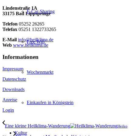
Lindenstraße 1A
E-Car-Sharing
33175 Bad Lippspringe
Telefon
05252 26265
Telefax
05251 1322733265
E-Mail
info@heilklima.de
Free Wifi
Web
www.heilklima.de
Informationen
Impressum
Wochenmarkt
Datenschutz
Downloads
Anreise
Einkaufen in Königstein
Login
Eine kleine Heilklima-Wanderung
Heiko
Kultur