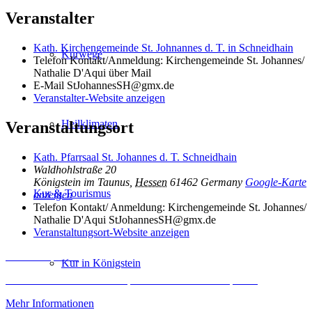
Veranstalter
Kath. Kirchengemeinde St. Johnannes d. T. in Schneidhain
Kurwege
Telefon
Kontakt/Anmeldung: Kirchengemeinde St. Johannes/
Nathalie D'Aqui über Mail
E-Mail
StJohannesSH@gmx.de
Veranstalter-Website anzeigen
Heilklimaten
Veranstaltungsort
Kath. Pfarrsaal St. Johannes d. T. Schneidhain
Waldhohlstraße 20
Königstein im Taunus
,
Hessen
61462
Germany
Google-Karte
Kur & Tourismus
anzeigen
Telefon
Kontakt/ Anmeldung: Kirchengemeinde St. Johannes/
Nathalie D'Aqui StJohannesSH@gmx.de
Veranstaltungsort-Website anzeigen
Inhalt entsperren
Kur in Königstein
Erforderlichen Service akzeptieren und Inhalte entsperren
Mehr Informationen