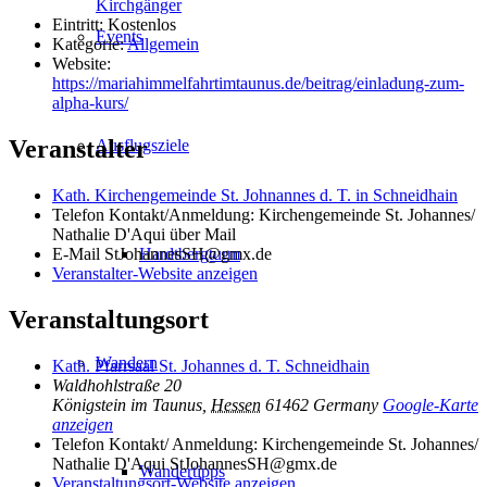
Kirchgänger
Eintritt:
Kostenlos
Events
Kategorie:
Allgemein
Website:
https://mariahimmelfahrtimtaunus.de/beitrag/einladung-zum-
alpha-kurs/
Veranstalter
Ausflugsziele
Kath. Kirchengemeinde St. Johnannes d. T. in Schneidhain
Telefon
Kontakt/Anmeldung: Kirchengemeinde St. Johannes/
Nathalie D'Aqui über Mail
Hardtbergturm
E-Mail
StJohannesSH@gmx.de
Veranstalter-Website anzeigen
Veranstaltungsort
Wandern
Kath. Pfarrsaal St. Johannes d. T. Schneidhain
Waldhohlstraße 20
Königstein im Taunus
,
Hessen
61462
Germany
Google-Karte
anzeigen
Telefon
Kontakt/ Anmeldung: Kirchengemeinde St. Johannes/
Nathalie D'Aqui StJohannesSH@gmx.de
Wandertipps
Veranstaltungsort-Website anzeigen