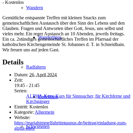
-
Kostenlos
Wandern
Gemütliche entspannte Treffen mit kleinen Snacks zum
gemeinschaftlichen Austausch über den Sinn des Lebens und den
Glauben. Fragen und Antworten über Gott, Jesus, uns selbst und
vieles mehr. Ein reger Austausch an 10 Abenden, jeweils freitags.
Wandertipps
Ein ca. 2stündiges gemeinschaftliches Treffen im Pfarrsaal der
katholischen Kirchengemeinde St. Johannes d. T. in Schneidhain.
Wir freuen uns auf jeden Gast.
Details
Radfahren
Datum:
26. April 2024
Zeit:
19:45 - 21:45
Serien:
ALPHA-Kurs: Kurs für Sinnsucher, für Kirchferne und
Radeltipps
Kirchgänger
Eintritt:
Kostenlos
Kategorie:
Allgemein
Website:
https://mariahimmelfahrtimtaunus.de/beitrag/einladung-zum-
Schwimmen
alpha-kurs/