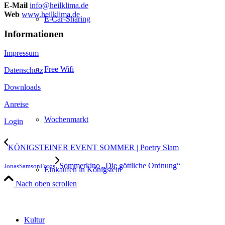
E-Mail
info@heilklima.de
Web
www.heilklima.de
E-Car-Sharing
Informationen
Impressum
Free Wifi
Datenschutz
Downloads
Anreise
Wochenmarkt
Login
KÖNIGSTEINER EVENT SOMMER | Poetry Slam
Sommerkino „Die göttliche Ordnung“
JonasSamsonFotos
Einkaufen in Königstein
Nach oben scrollen
Kultur