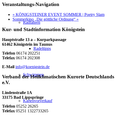
Veranstaltungs-Navigation
«
KÖNIGSTEINER EVENT SOMMER | Poetry Slam
Sommerkino „Die göttliche Ordnung“
»
Radfahren
Kur- und Stadtinformation Königstein
Hauptstraße 13 a – Kurparkpassage
61462 Königstein im Taunus
Radeltipps
Telefon
06174 202251
Telefax
06174 202308
E-Mail
info@koenigstein.de
Schwimmen
Verband der Heilklimatischen Kurorte Deutschlands
e.V.
Lindenstraße 1A
33175 Bad Lippspringe
Kartenvorverkauf
Telefon
05252 26265
Telefax
05251 1322733265