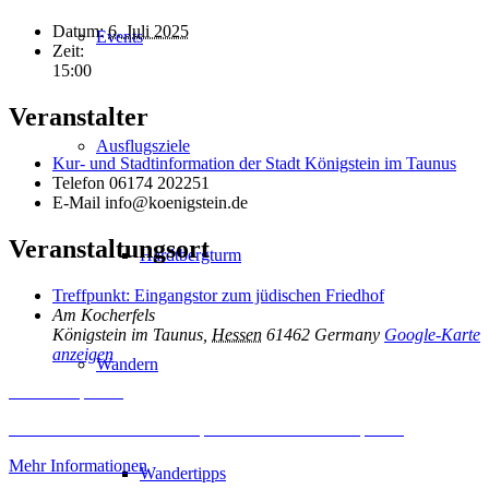
Datum:
6. Juli 2025
Events
Zeit:
15:00
Veranstalter
Ausflugsziele
Kur- und Stadtinformation der Stadt Königstein im Taunus
Telefon
06174 202251
E-Mail
info@koenigstein.de
Veranstaltungsort
Hardtbergturm
Treffpunkt: Eingangstor zum jüdischen Friedhof
Am Kocherfels
Königstein im Taunus
,
Hessen
61462
Germany
Google-Karte
anzeigen
Wandern
Inhalt entsperren
Erforderlichen Service akzeptieren und Inhalte entsperren
Mehr Informationen
Wandertipps