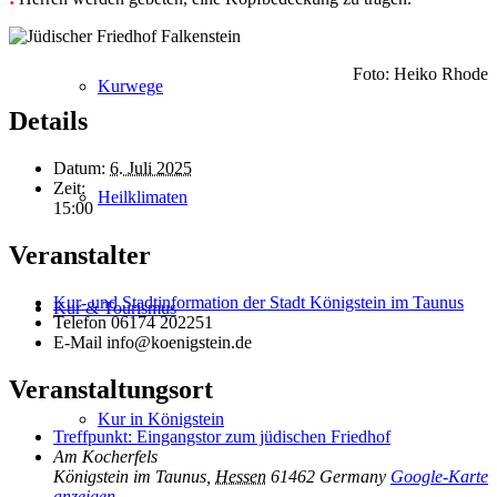
Foto: Heiko Rhode
Kurwege
Details
Datum:
6. Juli 2025
Zeit:
Heilklimaten
15:00
Veranstalter
Kur- und Stadtinformation der Stadt Königstein im Taunus
Kur & Tourismus
Telefon
06174 202251
E-Mail
info@koenigstein.de
Veranstaltungsort
Kur in Königstein
Treffpunkt: Eingangstor zum jüdischen Friedhof
Am Kocherfels
Königstein im Taunus
,
Hessen
61462
Germany
Google-Karte
anzeigen