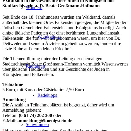
Exkursion in die Geschichte der Juden in Königstein mit
Stadtarchivarin a. D. Beate Großmann-Hofmann
Wandern
Seit Ende des 18. Jahrhunderts wurden am Waldrand, damals
außerhalb des kleinen Ortes Falkenstein gelegen, die Mitglieder der
jüdischen Gemeinden Falkensteins und Königsteins beerdigt. Auch
einige jüdische Patienten der einst berühmten Lungenheilanstalt
Wandertipps
Falkenstein, die von weit hergekommen waren, um hier von Dr.
Dettweiler und seinem Ärzteteam geheilt zu werden, fanden ihre
letzte Ruhe auf dem kleinen Friedhof.
Die Themenführung unter der Leitung der ehemaligen
Stadtarchivarin Beate Großmann-Hofmann vermittelt Wissenswertes
Radfahren
über jüdische Traditionen und zur Geschichte der Juden in
Königstein und Falkenstein.
Teilnahme
5 Euro, mit Kur- oder Gästekarte: 2,50 Euro
Radeltipps
Anmeldung
Die Anzahl an Teilnahmeplätzen ist begrenzt, daher wird um
Anmeldung gebeten:
Telefon:
(0 61 74) 202 300
oder
E-Mail:
anmeldung@koenigstein.de
Schwimmen
!
Herren werden gebeten, eine Kopfbedeckung zu tragen.