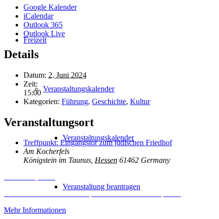
Google Kalender
iCalendar
Outlook 365
Outlook Live
Freizeit
Details
Datum:
2. Juni 2024
Zeit:
Veranstaltungskalender
15:00
Kategorien:
Führung
,
Geschichte
,
Kultur
Veranstaltungsort
Veranstaltungskalender
Treffpunkt: Eingangstor zum jüdischen Friedhof
Am Kocherfels
Königstein im Taunus
,
Hessen
61462
Germany
Inhalt entsperren
Veranstaltung beantragen
Erforderlichen Service akzeptieren und Inhalte entsperren
Mehr Informationen