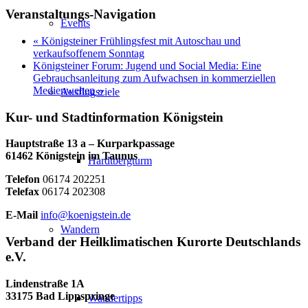
Veranstaltungs-Navigation
Events
«
Königsteiner Frühlingsfest mit Autoschau und
verkaufsoffenem Sonntag
Königsteiner Forum: Jugend und Social Media: Eine
Gebrauchsanleitung zum Aufwachsen in kommerziellen
Medienwelten
»
Ausflugsziele
Kur- und Stadtinformation Königstein
Hauptstraße 13 a – Kurparkpassage
61462 Königstein im Taunus
Hardtbergturm
Telefon
06174 202251
Telefax
06174 202308
E-Mail
info@koenigstein.de
Wandern
Verband der Heilklimatischen Kurorte Deutschlands
e.V.
Lindenstraße 1A
33175 Bad Lippspringe
Wandertipps