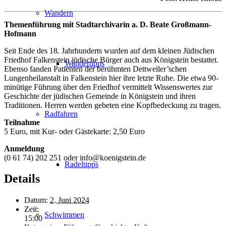
Wandern
Themenführung mit Stadtarchivarin a. D. Beate Großmann-
Hofmann
Seit Ende des 18. Jahrhunderts wurden auf dem kleinen Jüdischen
Friedhof Falkenstein jüdische Bürger auch aus Königstein bestattet.
Wandertipps
Ebenso fanden Patienten der berühmten Dettweiler’schen
Lungenheilanstalt in Falkenstein hier ihre letzte Ruhe. Die etwa 90-
minütige Führung über den Friedhof vermittelt Wissenswertes zur
Geschichte der jüdischen Gemeinde in Königstein und ihren
Traditionen. Herren werden gebeten eine Kopfbedeckung zu tragen.
Radfahren
Teilnahme
5 Euro, mit Kur- oder Gästekarte: 2,50 Euro
Anmeldung
(0 61 74) 202 251 oder info@koenigstein.de
Radeltipps
Details
Datum:
2. Juni 2024
Zeit:
Schwimmen
15:00