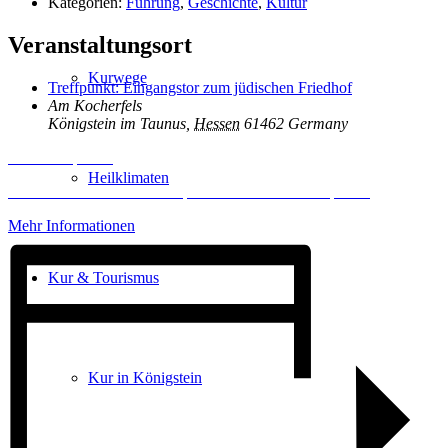
Kategorien:
Führung
,
Geschichte
,
Kultur
Veranstaltungsort
Kurwege
Treffpunkt: Eingangstor zum jüdischen Friedhof
Am Kocherfels
Königstein im Taunus
,
Hessen
61462
Germany
Inhalt entsperren
Heilklimaten
Erforderlichen Service akzeptieren und Inhalte entsperren
Mehr Informationen
Kur & Tourismus
Kur in Königstein