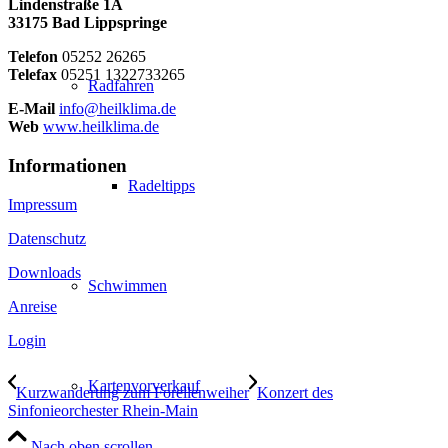
Lindenstraße 1A
33175 Bad Lippspringe
Telefon
05252 26265
Telefax
05251 1322733265
Radfahren
E-Mail
info@heilklima.de
Web
www.heilklima.de
Informationen
Radeltipps
Impressum
Datenschutz
Downloads
Schwimmen
Anreise
Login
Kartenvorverkauf
Kurzwanderung zum Forellenweiher
Konzert des
Sinfonieorchester Rhein-Main
Nach oben scrollen