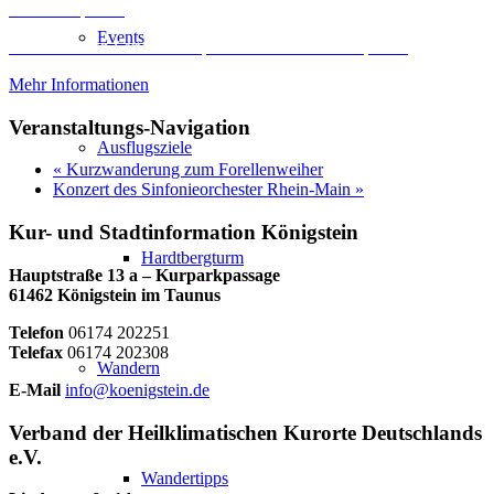
Inhalt entsperren
Events
Erforderlichen Service akzeptieren und Inhalte entsperren
Mehr Informationen
Veranstaltungs-Navigation
Ausflugsziele
«
Kurzwanderung zum Forellenweiher
Konzert des Sinfonieorchester Rhein-Main
»
Kur- und Stadtinformation Königstein
Hardtbergturm
Hauptstraße 13 a – Kurparkpassage
61462 Königstein im Taunus
Telefon
06174 202251
Telefax
06174 202308
Wandern
E-Mail
info@koenigstein.de
Verband der Heilklimatischen Kurorte Deutschlands
e.V.
Wandertipps