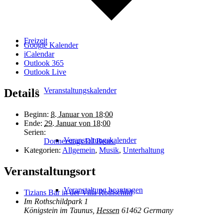
Freizeit
Google Kalender
iCalendar
Outlook 365
Outlook Live
Veranstaltungskalender
Details
Beginn:
8. Januar von 18:00
Ende:
29. Januar von 18:00
Serien:
Veranstaltungskalender
Donnerstags DJ Beats
Kategorien:
Allgemein
,
Musik
,
Unterhaltung
Veranstaltungsort
Veranstaltung beantragen
Tizians Bar in der Villa Rothschild
Im Rothschildpark 1
Königstein im Taunus
,
Hessen
61462
Germany