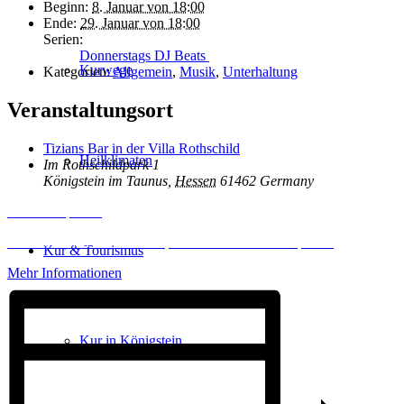
Beginn:
8. Januar von 18:00
Ende:
29. Januar von 18:00
Serien:
Donnerstags DJ Beats
Kurwege
Kategorien:
Allgemein
,
Musik
,
Unterhaltung
Veranstaltungsort
Tizians Bar in der Villa Rothschild
Heilklimaten
Im Rothschildpark 1
Königstein im Taunus
,
Hessen
61462
Germany
Inhalt entsperren
Erforderlichen Service akzeptieren und Inhalte entsperren
Kur & Tourismus
Mehr Informationen
Kur in Königstein