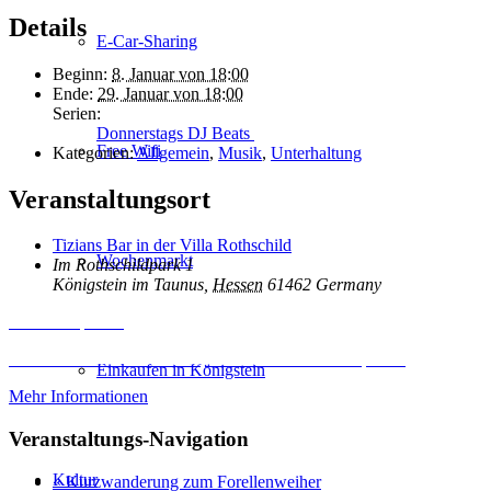
Details
E-Car-Sharing
Beginn:
8. Januar von 18:00
Ende:
29. Januar von 18:00
Serien:
Donnerstags DJ Beats
Free Wifi
Kategorien:
Allgemein
,
Musik
,
Unterhaltung
Veranstaltungsort
Tizians Bar in der Villa Rothschild
Wochenmarkt
Im Rothschildpark 1
Königstein im Taunus
,
Hessen
61462
Germany
Inhalt entsperren
Erforderlichen Service akzeptieren und Inhalte entsperren
Einkaufen in Königstein
Mehr Informationen
Veranstaltungs-Navigation
Kultur
«
Kurzwanderung zum Forellenweiher