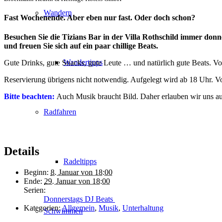
Wandern
Fast Wochenende. Aber eben nur fast. Oder doch schon?
Besuchen Sie die Tizians Bar in der Villa Rothschild immer donn
und freuen Sie sich auf ein paar chillige Beats.
Wandertipps
Gute Drinks, gute Snacks, gute Leute … und natürlich gute Beats. Vo
Reservierung übrigens nicht notwendig. Aufgelegt wird ab 18 Uhr. 
Bitte beachten:
Auch Musik braucht Bild. Daher erlauben wir uns 
Radfahren
Details
Radeltipps
Beginn:
8. Januar von 18:00
Ende:
29. Januar von 18:00
Serien:
Donnerstags DJ Beats
Kategorien:
Allgemein
,
Musik
,
Unterhaltung
Schwimmen