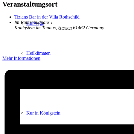
Veranstaltungsort
Tizians Bar in der Villa Rothschild
Im Rothschildpark 1
Kurwege
Königstein im Taunus
,
Hessen
61462
Germany
Inhalt entsperren
Erforderlichen Service akzeptieren und Inhalte entsperren
Heilklimaten
Mehr Informationen
Kur & Tourismus
Kur in Königstein