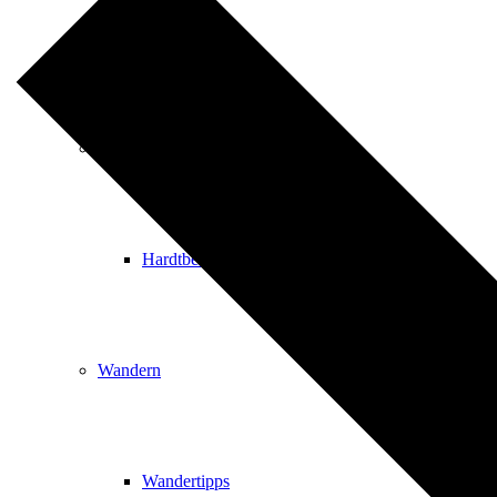
Events
Ausflugsziele
Hardtbergturm
Wandern
Wandertipps