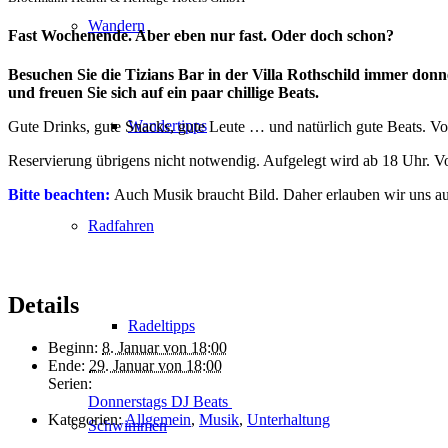
Wandern
Fast Wochenende. Aber eben nur fast. Oder doch schon?
Besuchen Sie die Tizians Bar in der Villa Rothschild immer donn
und freuen Sie sich auf ein paar chillige Beats.
Wandertipps
Gute Drinks, gute Snacks, gute Leute … und natürlich gute Beats. Vo
Reservierung übrigens nicht notwendig. Aufgelegt wird ab 18 Uhr. 
Bitte beachten:
Auch Musik braucht Bild. Daher erlauben wir uns 
Radfahren
Details
Radeltipps
Beginn:
8. Januar von 18:00
Ende:
29. Januar von 18:00
Serien:
Donnerstags DJ Beats
Kategorien:
Allgemein
,
Musik
,
Unterhaltung
Schwimmen