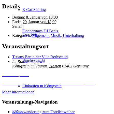
Details
E-Car-Sharing
Beginn:
8. Januar von 18:00
Ende:
29. Januar von 18:00
Serien:
Donnerstags DJ Beats
Free Wifi
Kategorien:
Allgemein
,
Musik
,
Unterhaltung
Veranstaltungsort
Tizians Bar in der Villa Rothschild
Wochenmarkt
Im Rothschildpark 1
Königstein im Taunus
,
Hessen
61462
Germany
Inhalt entsperren
Erforderlichen Service akzeptieren und Inhalte entsperren
Einkaufen in Königstein
Mehr Informationen
Veranstaltungs-Navigation
Kultur
«
Kurzwanderung zum Forellenweiher