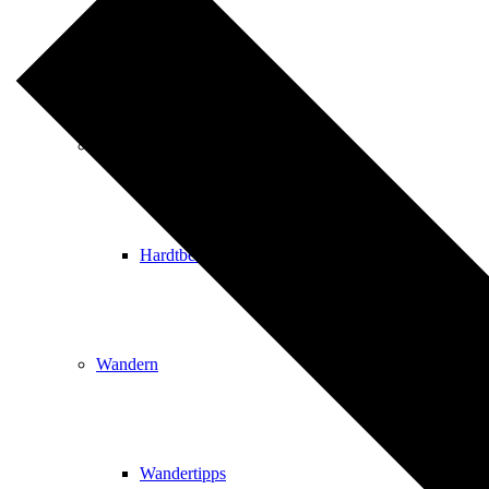
Events
Ausflugsziele
Hardtbergturm
Wandern
Wandertipps