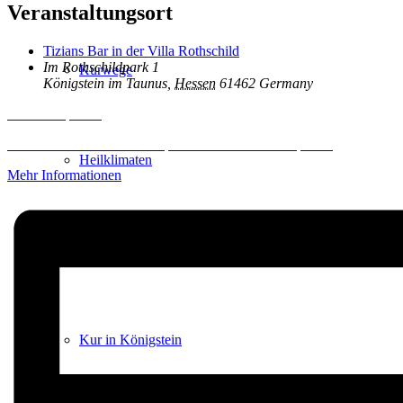
Veranstaltungsort
Tizians Bar in der Villa Rothschild
Im Rothschildpark 1
Kurwege
Königstein im Taunus
,
Hessen
61462
Germany
Inhalt entsperren
Erforderlichen Service akzeptieren und Inhalte entsperren
Heilklimaten
Mehr Informationen
Kur & Tourismus
Kur in Königstein