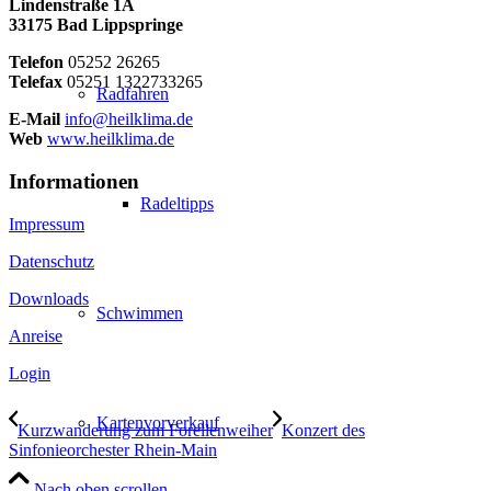
Lindenstraße 1A
33175 Bad Lippspringe
Telefon
05252 26265
Telefax
05251 1322733265
Radfahren
E-Mail
info@heilklima.de
Web
www.heilklima.de
Informationen
Radeltipps
Impressum
Datenschutz
Downloads
Schwimmen
Anreise
Login
Kartenvorverkauf
Kurzwanderung zum Forellenweiher
Konzert des
Sinfonieorchester Rhein-Main
Nach oben scrollen