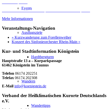
Inhalt entsperren
Events
Erforderlichen Service akzeptieren und Inhalte entsperren
Mehr Informationen
Veranstaltungs-Navigation
Ausflugsziele
«
Kurzwanderung zum Forellenweiher
Konzert des Sinfonieorchester Rhein-Main
»
Kur- und Stadtinformation Königstein
Hardtbergturm
Hauptstraße 13 a – Kurparkpassage
61462 Königstein im Taunus
Telefon
06174 202251
Telefax
06174 202308
Wandern
E-Mail
info@koenigstein.de
Verband der Heilklimatischen Kurorte Deutschlands
e.V.
Wandertipps