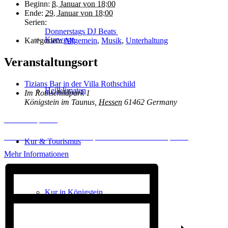
Beginn:
8. Januar von 18:00
Ende:
29. Januar von 18:00
Serien:
Donnerstags DJ Beats
Kurwege
Kategorien:
Allgemein
,
Musik
,
Unterhaltung
Veranstaltungsort
Tizians Bar in der Villa Rothschild
Heilklimaten
Im Rothschildpark 1
Königstein im Taunus
,
Hessen
61462
Germany
Inhalt entsperren
Erforderlichen Service akzeptieren und Inhalte entsperren
Kur & Tourismus
Mehr Informationen
Kur in Königstein