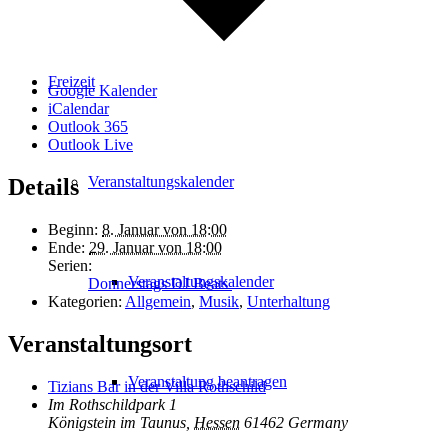
Freizeit
Google Kalender
iCalendar
Outlook 365
Outlook Live
Veranstaltungskalender
Details
Beginn:
8. Januar von 18:00
Ende:
29. Januar von 18:00
Serien:
Veranstaltungskalender
Donnerstags DJ Beats
Kategorien:
Allgemein
,
Musik
,
Unterhaltung
Veranstaltungsort
Veranstaltung beantragen
Tizians Bar in der Villa Rothschild
Im Rothschildpark 1
Königstein im Taunus
,
Hessen
61462
Germany