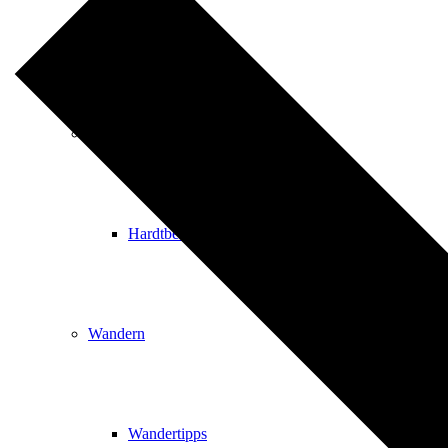
Events
Ausflugsziele
Hardtbergturm
Wandern
Wandertipps