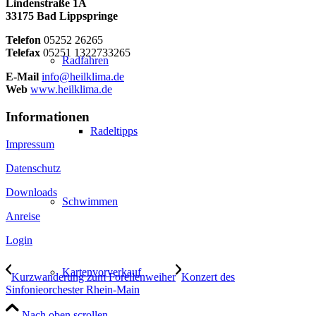
Lindenstraße 1A
33175 Bad Lippspringe
Telefon
05252 26265
Telefax
05251 1322733265
Radfahren
E-Mail
info@heilklima.de
Web
www.heilklima.de
Informationen
Radeltipps
Impressum
Datenschutz
Downloads
Schwimmen
Anreise
Login
Kartenvorverkauf
Kurzwanderung zum Forellenweiher
Konzert des
Sinfonieorchester Rhein-Main
Nach oben scrollen