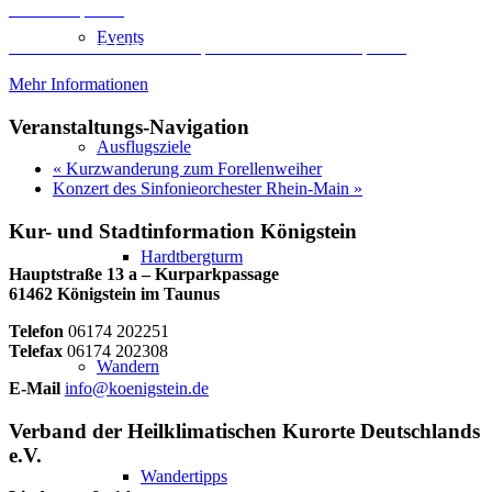
Inhalt entsperren
Events
Erforderlichen Service akzeptieren und Inhalte entsperren
Mehr Informationen
Veranstaltungs-Navigation
Ausflugsziele
«
Kurzwanderung zum Forellenweiher
Konzert des Sinfonieorchester Rhein-Main
»
Kur- und Stadtinformation Königstein
Hardtbergturm
Hauptstraße 13 a – Kurparkpassage
61462 Königstein im Taunus
Telefon
06174 202251
Telefax
06174 202308
Wandern
E-Mail
info@koenigstein.de
Verband der Heilklimatischen Kurorte Deutschlands
e.V.
Wandertipps