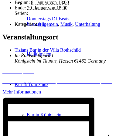
Beginn:
8. Januar von 18:00
Ende:
29. Januar von 18:00
Serien:
Donnerstags DJ Beats
Kurwege
Kategorien:
Allgemein
,
Musik
,
Unterhaltung
Veranstaltungsort
Tizians Bar in der Villa Rothschild
Heilklimaten
Im Rothschildpark 1
Königstein im Taunus
,
Hessen
61462
Germany
Inhalt entsperren
Erforderlichen Service akzeptieren und Inhalte entsperren
Kur & Tourismus
Mehr Informationen
Kur in Königstein