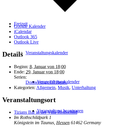
Freizeit
Google Kalender
iCalendar
Outlook 365
Outlook Live
Veranstaltungskalender
Details
Beginn:
8. Januar von 18:00
Ende:
29. Januar von 18:00
Serien:
Veranstaltungskalender
Donnerstags DJ Beats
Kategorien:
Allgemein
,
Musik
,
Unterhaltung
Veranstaltungsort
Veranstaltung beantragen
Tizians Bar in der Villa Rothschild
Im Rothschildpark 1
Königstein im Taunus
,
Hessen
61462
Germany