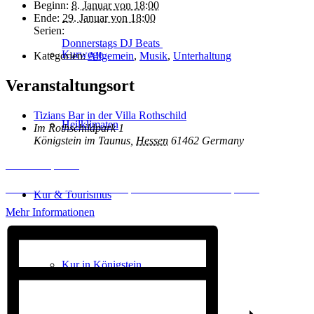
Beginn:
8. Januar von 18:00
Ende:
29. Januar von 18:00
Serien:
Donnerstags DJ Beats
Kurwege
Kategorien:
Allgemein
,
Musik
,
Unterhaltung
Veranstaltungsort
Tizians Bar in der Villa Rothschild
Heilklimaten
Im Rothschildpark 1
Königstein im Taunus
,
Hessen
61462
Germany
Inhalt entsperren
Erforderlichen Service akzeptieren und Inhalte entsperren
Kur & Tourismus
Mehr Informationen
Kur in Königstein