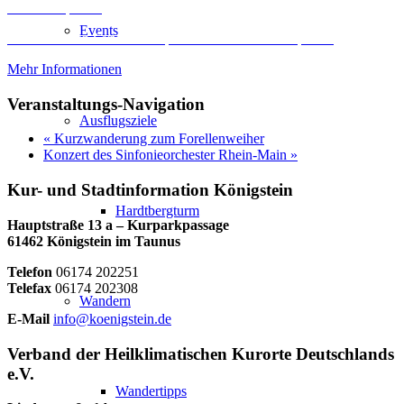
Inhalt entsperren
Events
Erforderlichen Service akzeptieren und Inhalte entsperren
Mehr Informationen
Veranstaltungs-Navigation
Ausflugsziele
«
Kurzwanderung zum Forellenweiher
Konzert des Sinfonieorchester Rhein-Main
»
Kur- und Stadtinformation Königstein
Hardtbergturm
Hauptstraße 13 a – Kurparkpassage
61462 Königstein im Taunus
Telefon
06174 202251
Telefax
06174 202308
Wandern
E-Mail
info@koenigstein.de
Verband der Heilklimatischen Kurorte Deutschlands
e.V.
Wandertipps