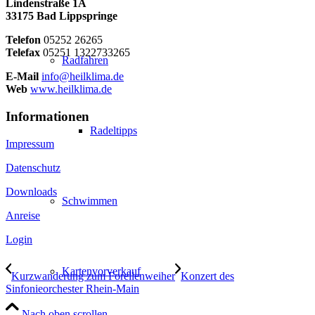
Lindenstraße 1A
33175 Bad Lippspringe
Telefon
05252 26265
Telefax
05251 1322733265
Radfahren
E-Mail
info@heilklima.de
Web
www.heilklima.de
Informationen
Radeltipps
Impressum
Datenschutz
Downloads
Schwimmen
Anreise
Login
Kartenvorverkauf
Kurzwanderung zum Forellenweiher
Konzert des
Sinfonieorchester Rhein-Main
Nach oben scrollen