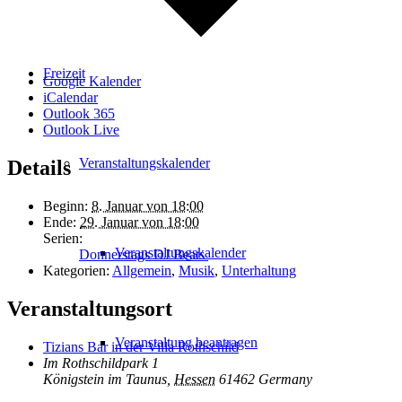
Freizeit
Google Kalender
iCalendar
Outlook 365
Outlook Live
Veranstaltungskalender
Details
Beginn:
8. Januar von 18:00
Ende:
29. Januar von 18:00
Serien:
Veranstaltungskalender
Donnerstags DJ Beats
Kategorien:
Allgemein
,
Musik
,
Unterhaltung
Veranstaltungsort
Veranstaltung beantragen
Tizians Bar in der Villa Rothschild
Im Rothschildpark 1
Königstein im Taunus
,
Hessen
61462
Germany