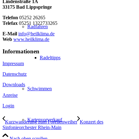
Lindenstraße 1A
33175 Bad Lippspringe
Telefon
05252 26265
Telefax
05251 1322733265
Radfahren
E-Mail
info@heilklima.de
Web
www.heilklima.de
Informationen
Radeltipps
Impressum
Datenschutz
Downloads
Schwimmen
Anreise
Login
Kartenvorverkauf
Kurzwanderung zum Forellenweiher
Konzert des
Sinfonieorchester Rhein-Main
Nach oben scrollen