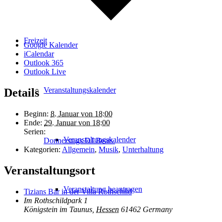
Freizeit
Google Kalender
iCalendar
Outlook 365
Outlook Live
Veranstaltungskalender
Details
Beginn:
8. Januar von 18:00
Ende:
29. Januar von 18:00
Serien:
Veranstaltungskalender
Donnerstags DJ Beats
Kategorien:
Allgemein
,
Musik
,
Unterhaltung
Veranstaltungsort
Veranstaltung beantragen
Tizians Bar in der Villa Rothschild
Im Rothschildpark 1
Königstein im Taunus
,
Hessen
61462
Germany