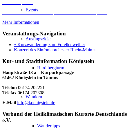
Inhalt entsperren
Events
Erforderlichen Service akzeptieren und Inhalte entsperren
Mehr Informationen
Veranstaltungs-Navigation
Ausflugsziele
«
Kurzwanderung zum Forellenweiher
Konzert des Sinfonieorchester Rhein-Main
»
Kur- und Stadtinformation Königstein
Hardtbergturm
Hauptstraße 13 a – Kurparkpassage
61462 Königstein im Taunus
Telefon
06174 202251
Telefax
06174 202308
Wandern
E-Mail
info@koenigstein.de
Verband der Heilklimatischen Kurorte Deutschlands
e.V.
Wandertipps