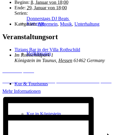
Beginn:
8. Januar von 18:00
Ende:
29. Januar von 18:00
Serien:
Donnerstags DJ Beats
Kurwege
Kategorien:
Allgemein
,
Musik
,
Unterhaltung
Veranstaltungsort
Tizians Bar in der Villa Rothschild
Heilklimaten
Im Rothschildpark 1
Königstein im Taunus
,
Hessen
61462
Germany
Inhalt entsperren
Erforderlichen Service akzeptieren und Inhalte entsperren
Kur & Tourismus
Mehr Informationen
Kur in Königstein