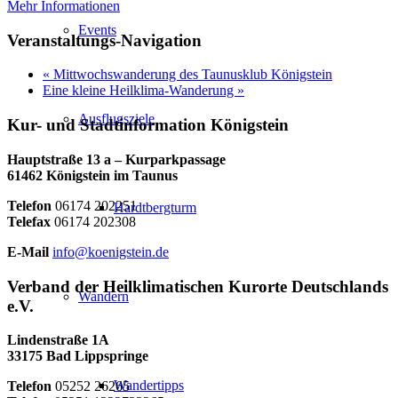
Mehr Informationen
Events
Veranstaltungs-Navigation
«
Mittwochswanderung des Taunusklub Königstein
Eine kleine Heilklima-Wanderung
»
Ausflugsziele
Kur- und Stadtinformation Königstein
Hauptstraße 13 a – Kurparkpassage
61462 Königstein im Taunus
Telefon
06174 202251
Hardtbergturm
Telefax
06174 202308
E-Mail
info@koenigstein.de
Verband der Heilklimatischen Kurorte Deutschlands
Wandern
e.V.
Lindenstraße 1A
33175 Bad Lippspringe
Wandertipps
Telefon
05252 26265