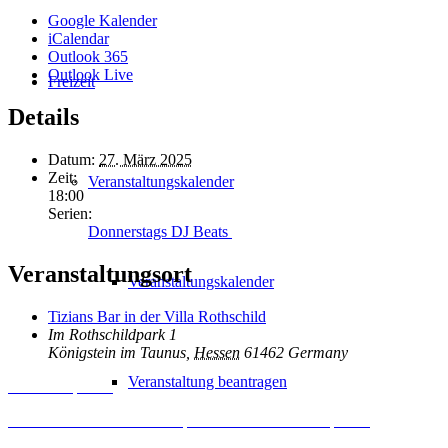
Google Kalender
iCalendar
Outlook 365
Outlook Live
Freizeit
Details
Datum:
27. März 2025
Zeit:
Veranstaltungskalender
18:00
Serien:
Donnerstags DJ Beats
Veranstaltungsort
Veranstaltungskalender
Tizians Bar in der Villa Rothschild
Im Rothschildpark 1
Königstein im Taunus
,
Hessen
61462
Germany
Veranstaltung beantragen
Inhalt entsperren
Erforderlichen Service akzeptieren und Inhalte entsperren