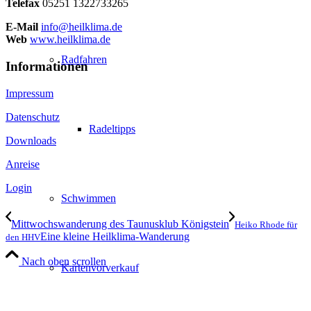
Telefax
05251 1322733265
E-Mail
info@heilklima.de
Web
www.heilklima.de
Radfahren
Informationen
Impressum
Datenschutz
Radeltipps
Downloads
Anreise
Login
Schwimmen
Mittwochswanderung des Taunusklub Königstein
Heiko Rhode für
Eine kleine Heilklima-Wanderung
den HHV
Nach oben scrollen
Kartenvorverkauf