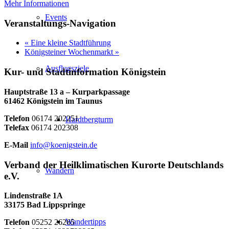
Mehr Informationen
Events
Veranstaltungs-Navigation
«
Eine kleine Stadtführung
Königsteiner Wochenmarkt
»
Ausflugsziele
Kur- und Stadtinformation Königstein
Hauptstraße 13 a – Kurparkpassage
61462 Königstein im Taunus
Telefon
06174 202251
Hardtbergturm
Telefax
06174 202308
E-Mail
info@koenigstein.de
Verband der Heilklimatischen Kurorte Deutschlands
Wandern
e.V.
Lindenstraße 1A
33175 Bad Lippspringe
Wandertipps
Telefon
05252 26265