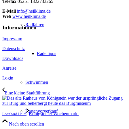
Telefax
05251 1322733265
E-Mail
info@heilklima.de
Web
www.heilklima.de
Radfahren
Informationen
Impressum
Datenschutz
Radeltipps
Downloads
Anreise
Login
Schwimmen
Eine kleine Stadtführung
Kartenvorverkauf
Königsteiner Wochenmarkt
Leonhard Helm
Nach oben scrollen