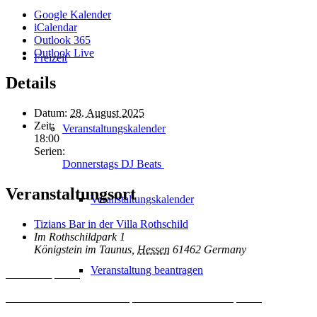
Google Kalender
iCalendar
Outlook 365
Outlook Live
Freizeit
Details
Datum:
28. August 2025
Zeit:
Veranstaltungskalender
18:00
Serien:
Donnerstags DJ Beats
Veranstaltungsort
Veranstaltungskalender
Tizians Bar in der Villa Rothschild
Im Rothschildpark 1
Königstein im Taunus
,
Hessen
61462
Germany
Veranstaltung beantragen
Inhalt entsperren
Erforderlichen Service akzeptieren und Inhalte entsperren