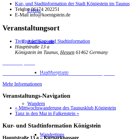
Kur- und Stadtinformation der Stadt Königstein im Taunus
Telefon
06174 202251
Events
E-Mail
info@koenigstein.de
Veranstaltungsort
Treffpunkt: Kur- und Stadtinformation
Ausflugsziele
Hauptstraße 13 a
Königstein im Taunus
,
Hessen
61462
Germany
Inhalt entsperren
Hardtbergturm
Erforderlichen Service akzeptieren und Inhalte entsperren
Mehr Informationen
Veranstaltungs-Navigation
Wandern
«
Mittwochswanderung des Taunusklub Königstein
Tanz in den Mai in Falkenstein
»
Kur- und Stadtinformation Königstein
Wandertipps
Hauptstraße 13 a – Kurparkpassage