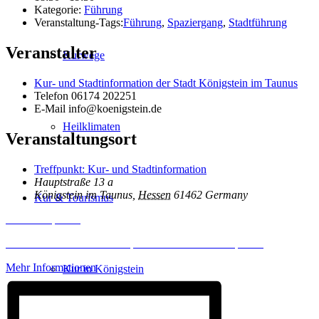
Kategorie:
Führung
Veranstaltung-Tags:
Führung
,
Spaziergang
,
Stadtführung
Veranstalter
Kurwege
Kur- und Stadtinformation der Stadt Königstein im Taunus
Telefon
06174 202251
E-Mail
info@koenigstein.de
Heilklimaten
Veranstaltungsort
Treffpunkt: Kur- und Stadtinformation
Hauptstraße 13 a
Königstein im Taunus
,
Hessen
61462
Germany
Kur & Tourismus
Inhalt entsperren
Erforderlichen Service akzeptieren und Inhalte entsperren
Mehr Informationen
Kur in Königstein