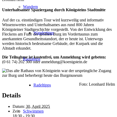
Wandern
Unterhaltsamer Spaziergang durch Königsteins Stadtmitte
Auf der ca. einstündigen Tour wird kurzweilig und informativ
Wissenswertes und Unterhaltsames aus rund 800 Jahren
Königsteiner Stadtgeschichte vorgestellt. Von der Entwicklung des
Wandertipps
Fleckens am Fuße der größten Burg im Vordertaunus zum
anerkannten Gesundheitsstandort, der er heute ist. Unterwegs
werden historisch bedeutsame Gebäude, der Kurpark und die
Altstadt erkundet.
Die Teilnahme ist kostenfrei, u
m Anmeldung wird gebeten:
Radfahren
(0 61 74) 202 300 oder anmeldung@koenigstein.de
Foto: Leonhard Helm
Radeltipps
Details
Datum:
30. April 2025
Zeit:
Schwimmen
18:30 - 19:30