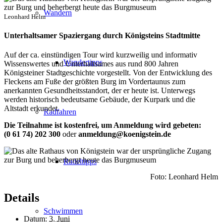
Wandern
Leonhard Helm
Unterhaltsamer Spaziergang durch Königsteins Stadtmitte
Auf der ca. einstündigen Tour wird kurzweilig und informativ
Wandertipps
Wissenswertes und Unterhaltsames aus rund 800 Jahren
Königsteiner Stadtgeschichte vorgestellt. Von der Entwicklung des
Fleckens am Fuße der größten Burg im Vordertaunus zum
anerkannten Gesundheitsstandort, der er heute ist. Unterwegs
werden historisch bedeutsame Gebäude, der Kurpark und die
Altstadt erkundet.
Radfahren
Die Teilnahme ist kostenfrei, u
m Anmeldung wird gebeten:
(0 61 74) 202 300
oder
anmeldung@koenigstein.de
Radeltipps
Foto: Leonhard Helm
Details
Schwimmen
Datum:
3. Juni