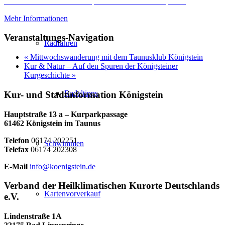
Erforderlichen Service akzeptieren und Inhalte entsperren
Mehr Informationen
Veranstaltungs-Navigation
Radfahren
«
Mittwochswanderung mit dem Taunusklub Königstein
Kur & Natur – Auf den Spuren der Königsteiner
Kurgeschichte
»
Radeltipps
Kur- und Stadtinformation Königstein
Hauptstraße 13 a – Kurparkpassage
61462 Königstein im Taunus
Telefon
06174 202251
Schwimmen
Telefax
06174 202308
E-Mail
info@koenigstein.de
Verband der Heilklimatischen Kurorte Deutschlands
Kartenvorverkauf
e.V.
Lindenstraße 1A