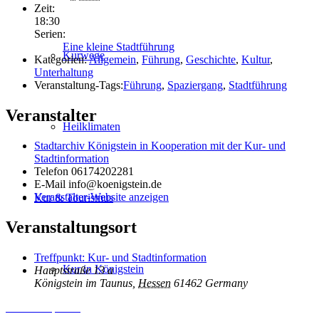
Zeit:
18:30
Serien:
Eine kleine Stadtführung
Kurwege
Kategorien:
Allgemein
,
Führung
,
Geschichte
,
Kultur
,
Unterhaltung
Veranstaltung-Tags:
Führung
,
Spaziergang
,
Stadtführung
Veranstalter
Heilklimaten
Stadtarchiv Königstein in Kooperation mit der Kur- und
Stadtinformation
Telefon
06174202281
E-Mail
info@koenigstein.de
Veranstalter-Website anzeigen
Kur & Tourismus
Veranstaltungsort
Treffpunkt: Kur- und Stadtinformation
Kur in Königstein
Hauptstraße 13 a
Königstein im Taunus
,
Hessen
61462
Germany
Inhalt entsperren