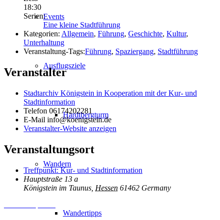
18:30
Serien:
Events
Eine kleine Stadtführung
Kategorien:
Allgemein
,
Führung
,
Geschichte
,
Kultur
,
Unterhaltung
Veranstaltung-Tags:
Führung
,
Spaziergang
,
Stadtführung
Ausflugsziele
Veranstalter
Stadtarchiv Königstein in Kooperation mit der Kur- und
Stadtinformation
Telefon
06174202281
Hardtbergturm
E-Mail
info@koenigstein.de
Veranstalter-Website anzeigen
Veranstaltungsort
Wandern
Treffpunkt: Kur- und Stadtinformation
Hauptstraße 13 a
Königstein im Taunus
,
Hessen
61462
Germany
Inhalt entsperren
Wandertipps