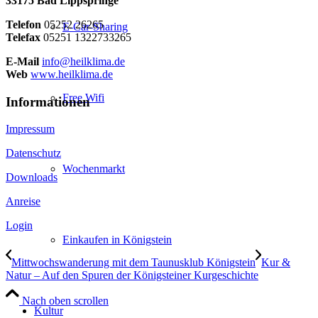
33175 Bad Lippspringe
Telefon
05252 26265
E-Car-Sharing
Telefax
05251 1322733265
E-Mail
info@heilklima.de
Web
www.heilklima.de
Free Wifi
Informationen
Impressum
Datenschutz
Wochenmarkt
Downloads
Anreise
Login
Einkaufen in Königstein
Mittwochswanderung mit dem Taunusklub Königstein
Kur &
Natur – Auf den Spuren der Königsteiner Kurgeschichte
Nach oben scrollen
Kultur