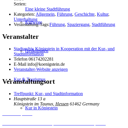
Serien:
Eine kleine Stadtführung
Kategorien:
Allgemein
,
Führung
,
Geschichte
,
Kultur
,
Unterhaltung
Kurwege
Veranstaltung-Tags:
Führung
,
Spaziergang
,
Stadtführung
Veranstalter
Stadtarchiv Königstein in Kooperation mit der Kur- und
Heilklimaten
Stadtinformation
Telefon
06174202281
E-Mail
info@koenigstein.de
Veranstalter-Website anzeigen
Kur & Tourismus
Veranstaltungsort
Treffpunkt: Kur- und Stadtinformation
Hauptstraße 13 a
Königstein im Taunus
,
Hessen
61462
Germany
Kur in Königstein
Inhalt entsperren
Erforderlichen Service akzeptieren und Inhalte entsperren