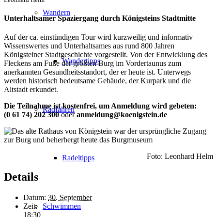
Wandern
Unterhaltsamer Spaziergang durch Königsteins Stadtmitte
Auf der ca. einstündigen Tour wird kurzweilig und informativ
Wissenswertes und Unterhaltsames aus rund 800 Jahren
Königsteiner Stadtgeschichte vorgestellt. Von der Entwicklung des
Wandertipps
Fleckens am Fuße der größten Burg im Vordertaunus zum
anerkannten Gesundheitsstandort, der er heute ist. Unterwegs
werden historisch bedeutsame Gebäude, der Kurpark und die
Altstadt erkundet.
Die Teilnahme ist kostenfrei, u
m Anmeldung wird gebeten:
Radfahren
(0 61 74) 202 300
oder
anmeldung@koenigstein.de
Foto: Leonhard Helm
Radeltipps
Details
Datum:
30. September
Zeit:
Schwimmen
18:30