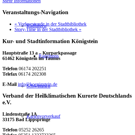
Mehr Informationen
Veranstaltungs-Navigation
«
Vorlesestunde in der Stadtbibliothek
Radfahren
Story-Time in der Stadtbibliothek
»
Kur- und Stadtinformation Königstein
Hauptstraße 13 a – Kurparkpassage
Radeltipps
61462 Königstein im Taunus
Telefon
06174 202251
Telefax
06174 202308
E-Mail
info@koenigstein.de
Schwimmen
Verband der Heilklimatischen Kurorte Deutschlands
e.V.
Lindenstraße 1A
Kartenvorverkauf
33175 Bad Lippspringe
Telefon
05252 26265