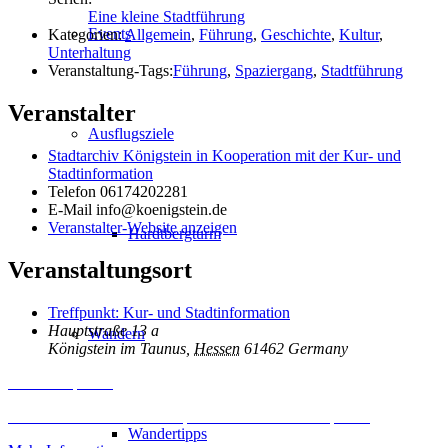
Eine kleine Stadtführung
Events
Kategorien:
Allgemein
,
Führung
,
Geschichte
,
Kultur
,
Unterhaltung
Veranstaltung-Tags:
Führung
,
Spaziergang
,
Stadtführung
Veranstalter
Ausflugsziele
Stadtarchiv Königstein in Kooperation mit der Kur- und
Stadtinformation
Telefon
06174202281
E-Mail
info@koenigstein.de
Veranstalter-Website anzeigen
Hardtbergturm
Veranstaltungsort
Treffpunkt: Kur- und Stadtinformation
Hauptstraße 13 a
Wandern
Königstein im Taunus
,
Hessen
61462
Germany
Inhalt entsperren
Erforderlichen Service akzeptieren und Inhalte entsperren
Wandertipps