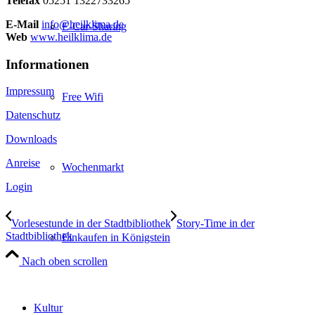
Telefax
05251 1322733265
E-Mail
info@heilklima.de
E-Car-Sharing
Web
www.heilklima.de
Informationen
Impressum
Free Wifi
Datenschutz
Downloads
Anreise
Wochenmarkt
Login
Vorlesestunde in der Stadtbibliothek
Story-Time in der
Stadtbibliothek
Einkaufen in Königstein
Nach oben scrollen
Kultur