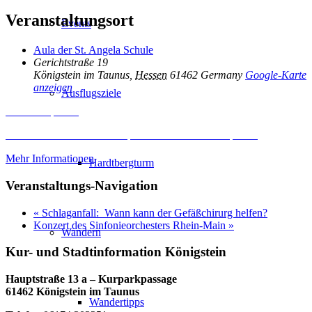
Veranstaltungsort
Events
Aula der St. Angela Schule
Gerichtstraße 19
Königstein im Taunus
,
Hessen
61462
Germany
Google-Karte
anzeigen
Ausflugsziele
Inhalt entsperren
Erforderlichen Service akzeptieren und Inhalte entsperren
Mehr Informationen
Hardtbergturm
Veranstaltungs-Navigation
«
Schlaganfall: Wann kann der Gefäßchirurg helfen?
Konzert des Sinfonieorchesters Rhein-Main
»
Wandern
Kur- und Stadtinformation Königstein
Hauptstraße 13 a – Kurparkpassage
61462 Königstein im Taunus
Wandertipps