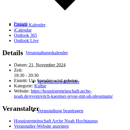
Freizeit
Google Kalender
iCalendar
Outlook 365
Outlook Live
Details
Veranstaltungskalender
Datum:
21. November 2024
Zeit:
18:30 - 20:30
Eintritt:
Um Spenden wird gebeten
Veranstaltungskalender
Kategorie:
Kultur
Website:
https://hospizgemeinschaft-arche-
noah.de/event/erich-kaestner-revue-mit-uli-plessmann/
Veranstalter
Veranstaltung beantragen
Hospizgemeinschaft Arche Noah Hochtaunus
Veranstalter-Website anzeigen