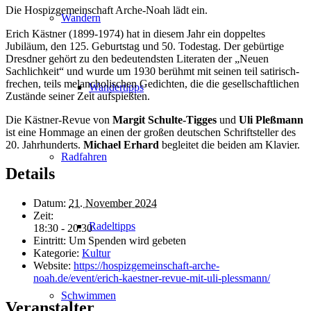
Die Hospizgemeinschaft Arche-Noah lädt ein.
Wandern
Erich Kästner (1899-1974) hat in diesem Jahr ein doppeltes
Jubiläum, den 125. Geburtstag und 50. Todestag. Der gebürtige
Dresdner gehört zu den bedeutendsten Literaten der „Neuen
Sachlichkeit“ und wurde um 1930 berühmt mit seinen teil satirisch-
frechen, teils melancholischen Gedichten, die die gesellschaftlichen
Wandertipps
Zustände seiner Zeit aufspießten.
Die Kästner-Revue von
Margit Schulte-Tigges
und
Uli Pleßmann
ist eine Hommage an einen der großen deutschen Schriftsteller des
20. Jahrhunderts.
Michael Erhard
begleitet die beiden am Klavier.
Radfahren
Details
Datum:
21. November 2024
Zeit:
Radeltipps
18:30 - 20:30
Eintritt:
Um Spenden wird gebeten
Kategorie:
Kultur
Website:
https://hospizgemeinschaft-arche-
noah.de/event/erich-kaestner-revue-mit-uli-plessmann/
Schwimmen
Veranstalter