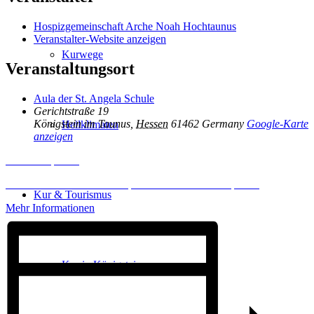
Hospizgemeinschaft Arche Noah Hochtaunus
Veranstalter-Website anzeigen
Kurwege
Veranstaltungsort
Aula der St. Angela Schule
Gerichtstraße 19
Königstein im Taunus
,
Hessen
61462
Germany
Google-Karte
Heilklimaten
anzeigen
Inhalt entsperren
Erforderlichen Service akzeptieren und Inhalte entsperren
Kur & Tourismus
Mehr Informationen
Kur in Königstein