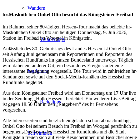
Wandern
hr-Maskottchen Onkel Otto besucht das Königsteiner Freibad
Im Rahmen seiner 80-tägigen Hessen-Tour macht das beliebte hr-
Maskottchen Onkel Otto am heutigen Donnerstag, 9. Juli 2026,
Station im Freibad im Woogtal in Königstein.
Wandertipps
Anlässlich des 80. Geburtstags des Landes Hessen ist Onkel Otto
seit Anfang Juni gemeinsam mit Reporterinnen und Reportern des
Hessischen Rundfunks im ganzen Bundesland unterwegs. Täglich
wird dabei ein anderer Ort, ein besonderes Ereignis oder eine
Radfahren
interessante Begegnung vorgestellt. Die Tour wird in zahlreichen hr-
Sendungen sowie auf den Social-Media-Kanälen des Hessischen
Rundfunks begleitet.
Aus dem Königsteiner Freibad wird am Donnerstag um 17 Uhr live
in der Sendung „Hallo Hessen“ berichtet. Ein weiterer Live-Beitrag
Radeltipps
ist gegen 18.50 Uhr in den „Ratgebern“ des hr-Fernsehens
vorgesehen.
Alle Interessierten sind herzlich eingeladen schon ab nachmittags,
Onkel Otto bei seinem Besuch im Freibad im Woogtal persönlich zu
begegnen. Das Team des Hessischen Rundfunks und die Stadt
Schwimmen
Königstein freuen sich auf viele Besucherinnen und Besucher sowie