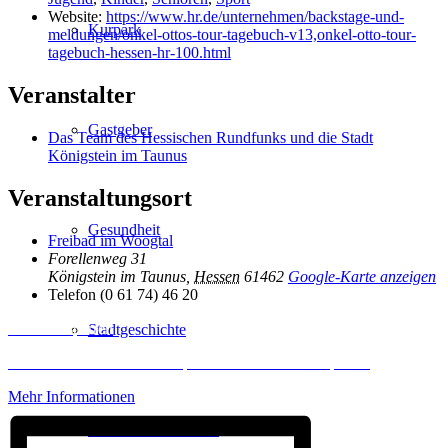
Website:
https://www.hr.de/unternehmen/backstage-und-
Kurpark
meldungen/onkel-ottos-tour-tagebuch-v13,onkel-otto-tour-
tagebuch-hessen-hr-100.html
Veranstalter
Gastgeber
Das Team des Hessischen Rundfunks und die Stadt
Königstein im Taunus
Veranstaltungsort
Gesundheit
Freibad im Woogtal
Forellenweg 31
Königstein im Taunus
,
Hessen
61462
Google-Karte anzeigen
Telefon
(0 61 74) 46 20
Inhalt entsperren
Stadtgeschichte
Erforderlichen Service akzeptieren und Inhalte entsperren
Mehr Informationen
Heilbäder & Kurorte