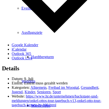
Events
Ausflugsziele
Google Kalender
iCalendar
Outlook 365
Hardtbergturm
Outlook Live
Details
Datum:
9. Juli
Wandern
Eintritt:
Eintritt muss gezahlt werden
Kategorien:
Allgemein
,
Freibad im Woogtal
,
Gesundheit
,
Jugend
,
Kinder
,
Senioren
,
Sport
Website:
https://www.hr.de/unternehmen/backstage-und-
meldungen/onkel-ottos-tour-tagebuch-v13,onkel-otto-tour-
tagebuch-hessen-hr-100.html
Wandertipps