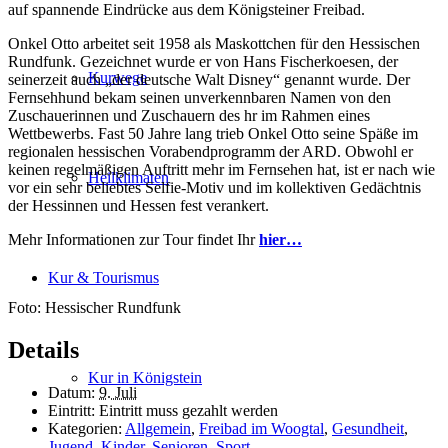
auf spannende Eindrücke aus dem Königsteiner Freibad.
Onkel Otto arbeitet seit 1958 als Maskottchen für den Hessischen
Rundfunk. Gezeichnet wurde er von Hans Fischerkoesen, der
Kurwege
seinerzeit auch „der deutsche Walt Disney“ genannt wurde. Der
Fernsehhund bekam seinen unverkennbaren Namen von den
Zuschauerinnen und Zuschauern des hr im Rahmen eines
Wettbewerbs. Fast 50 Jahre lang trieb Onkel Otto seine Späße im
regionalen hessischen Vorabendprogramm der ARD. Obwohl er
keinen regelmäßigen Auftritt mehr im Fernsehen hat, ist er nach wie
Heilklimaten
vor ein sehr beliebtes Selfie-Motiv und im kollektiven Gedächtnis
der Hessinnen und Hessen fest verankert.
Mehr Informationen zur Tour findet Ihr
hier…
Kur & Tourismus
Foto: Hessischer Rundfunk
Details
Kur in Königstein
Datum:
9. Juli
Eintritt:
Eintritt muss gezahlt werden
Kategorien:
Allgemein
,
Freibad im Woogtal
,
Gesundheit
,
Jugend
,
Kinder
,
Senioren
,
Sport