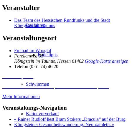
Veranstalter
Das Team des Hessischen Rundfunks und die Stadt
Radfahren
Königstein im Taunus
Veranstaltungsort
Freibad im Woogtal
Radeltipps
Forellenweg 31
Königstein im Taunus
,
Hessen
61462
Google-Karte anzeigen
Telefon
(0 61 74) 46 20
Inhalt entsperren
Schwimmen
Erforderlichen Service akzeptieren und Inhalte entsperren
Mehr Informationen
Veranstaltungs-Navigation
Kartenvorverkauf
«
Rainer Rudloff liest Bram Stokers „Dracula“ auf der Burg
Königsteiner Gesundheitswanderung: Neuroathletik
»