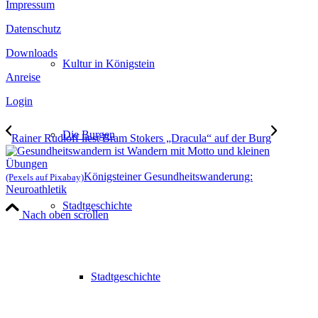
Impressum
Datenschutz
Downloads
Kultur in Königstein
Anreise
Login
Die Burgen
Rainer Rudloff liest Bram Stokers „Dracula“ auf der Burg
Königsteiner Gesundheitswanderung:
(Pexels auf Pixabay)
Neuroathletik
Stadtgeschichte
Nach oben scrollen
Stadtgeschichte