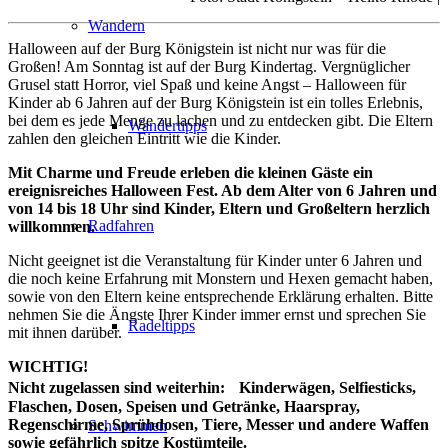
Wandern
Halloween auf der Burg Königstein ist nicht nur was für die
Großen! Am Sonntag ist auf der Burg Kindertag. Vergnüglicher
Grusel statt Horror, viel Spaß und keine Angst – Halloween für
Kinder ab 6 Jahren auf der Burg Königstein ist ein tolles Erlebnis,
bei dem es jede Menge zu lachen und zu entdecken gibt. Die Eltern
Wandertipps
zahlen den gleichen Eintritt wie die Kinder.
Mit Charme und Freude erleben die kleinen Gäste ein
ereignisreiches Halloween Fest. Ab dem Alter von 6 Jahren und
von 14 bis 18 Uhr sind Kinder, Eltern und Großeltern herzlich
Radfahren
willkommen.
Nicht geeignet ist die Veranstaltung für Kinder unter 6 Jahren und
die noch keine Erfahrung mit Monstern und Hexen gemacht haben,
sowie von den Eltern keine entsprechende Erklärung erhalten. Bitte
nehmen Sie die Ängste Ihrer Kinder immer ernst und sprechen Sie
Radeltipps
mit ihnen darüber.
WICHTIG!
Nicht zugelassen sind weiterhin: Kinderwägen, Selfiesticks,
Flaschen, Dosen, Speisen und Getränke, Haarspray,
Regenschirme, Sprühdosen, Tiere, Messer und andere Waffen
Schwimmen
sowie gefährlich spitze Kostümteile.