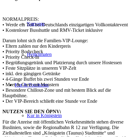
NORMALPREIS:
Kurwege
• Werde ein Teil bei Deutschlands einzigartigen Vollkontaktevent
• Kostenloser Busshuttle und RMV-Ticket inklusive
Darum lohnt sich die Familien-VIP-Lounge:
• Eltern zahlen nur den Kinderpreis
• Priority Bodycheck
Heilklimaten
• Priority Check-In
• Begrüßungsgetränk und Platzierung durch unsere Hostessen
• Feste Sitzplätze in unserem VIP-Zelt
• inkl. den gängigen Getränke
• 4-Gänge Buffet bis zwei Stunden vor Ende
• Meet & Greet mit Monstern
Kur & Tourismus
• Besondere Chillout-Zone und mit bestem Blick auf die
Hauptbühne.
• Der VIP-Bereich schließt eine Stunde vor Ende
NUTZEN SIE DEN ÖPNV:
Kur in Königstein
Für die Anreise mit öffentlichen Verkehrsmitteln stehen diverse
Buslinien, sowie die Regionalbahn R 12 zur Verfügung. Die
Zielhaltestellen sind „Königstein (Taunus) Stadtmitte“ und