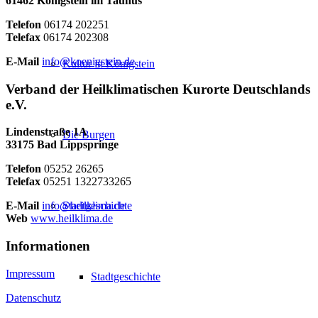
61462 Königstein im Taunus
Telefon
06174 202251
Telefax
06174 202308
E-Mail
info@koenigstein.de
Kultur in Königstein
Verband der Heilklimatischen Kurorte Deutschlands
e.V.
Lindenstraße 1A
Die Burgen
33175 Bad Lippspringe
Telefon
05252 26265
Telefax
05251 1322733265
Stadtgeschichte
E-Mail
info@heilklima.de
Web
www.heilklima.de
Informationen
Impressum
Stadtgeschichte
Datenschutz