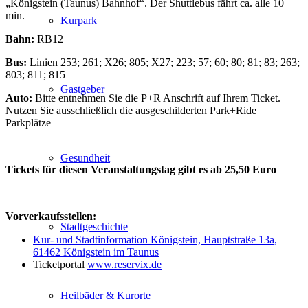
„Königstein (Taunus) Bahnhof“. Der Shuttlebus fährt ca. alle 10
min.
Kurpark
Bahn:
RB12
Bus:
Linien 253; 261; X26; 805; X27; 223; 57; 60; 80; 81; 83; 263;
803; 811; 815
Gastgeber
Auto:
Bitte entnehmen Sie die P+R Anschrift auf Ihrem Ticket.
Nutzen Sie ausschließlich die ausgeschilderten Park+Ride
Parkplätze
Gesundheit
Tickets für diesen Veranstaltungstag gibt es ab 25,50 Euro
Vorverkaufsstellen:
Stadtgeschichte
Kur- und Stadtinformation Königstein, Hauptstraße 13a,
61462 Königstein im Taunus
Ticketportal
www.reservix.de
Heilbäder & Kurorte