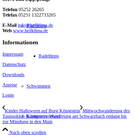
Telefon
05252 26265
Telefax
05251 1322733265
E-Mail
info@heilklima.de
Radfahren
Web
www.heilklima.de
Informationen
Impressum
Radeltipps
Datenschutz
Downloads
Anreise
Schwimmen
Login
Kinder Halloween auf Burg Königstein
Mittwochwanderung des
Taunusklub Königstein: Wanderung am Schwarzbach entlang bis
Kartenvorverkauf
zur Mündung in den Main
Nach oben scrollen