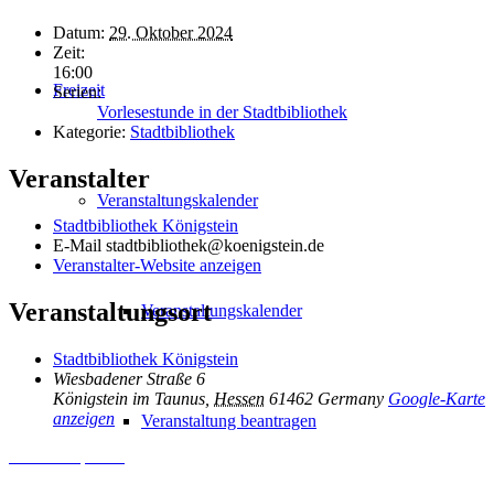
Datum:
29. Oktober 2024
Zeit:
16:00
Freizeit
Serien:
Vorlesestunde in der Stadtbibliothek
Kategorie:
Stadtbibliothek
Veranstalter
Veranstaltungskalender
Stadtbibliothek Königstein
E-Mail
stadtbibliothek@koenigstein.de
Veranstalter-Website anzeigen
Veranstaltungsort
Veranstaltungskalender
Stadtbibliothek Königstein
Wiesbadener Straße 6
Königstein im Taunus
,
Hessen
61462
Germany
Google-Karte
anzeigen
Veranstaltung beantragen
Inhalt entsperren
Erforderlichen Service akzeptieren und Inhalte entsperren