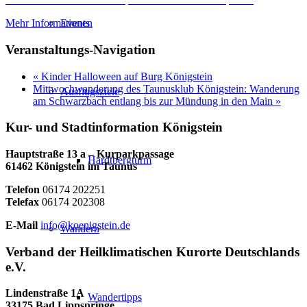
Events
Mehr Informationen
Veranstaltungs-Navigation
«
Kinder Halloween auf Burg Königstein
Mittwochwanderung des Taunusklub Königstein: Wanderung
Ausflugsziele
am Schwarzbach entlang bis zur Mündung in den Main
»
Kur- und Stadtinformation Königstein
Hauptstraße 13 a – Kurparkpassage
Hardtbergturm
61462 Königstein im Taunus
Telefon
06174 202251
Telefax
06174 202308
E-Mail
info@koenigstein.de
Wandern
Verband der Heilklimatischen Kurorte Deutschlands
e.V.
Lindenstraße 1A
Wandertipps
33175 Bad Lippspringe