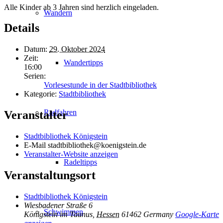
Alle Kinder ab 3 Jahren sind herzlich eingeladen.
Wandern
Details
Datum:
29. Oktober 2024
Zeit:
Wandertipps
16:00
Serien:
Vorlesestunde in der Stadtbibliothek
Kategorie:
Stadtbibliothek
Radfahren
Veranstalter
Stadtbibliothek Königstein
E-Mail
stadtbibliothek@koenigstein.de
Veranstalter-Website anzeigen
Radeltipps
Veranstaltungsort
Stadtbibliothek Königstein
Wiesbadener Straße 6
Schwimmen
Königstein im Taunus
,
Hessen
61462
Germany
Google-Karte