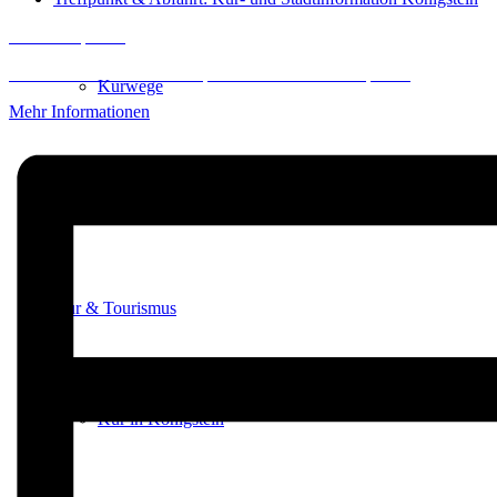
Inhalt entsperren
Erforderlichen Service akzeptieren und Inhalte entsperren
Kurwege
Mehr Informationen
Heilklimaten
Kur & Tourismus
Kur in Königstein