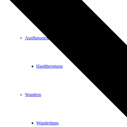
Events
Ausflugsziele
Hardtbergturm
Wandern
Wandertipps