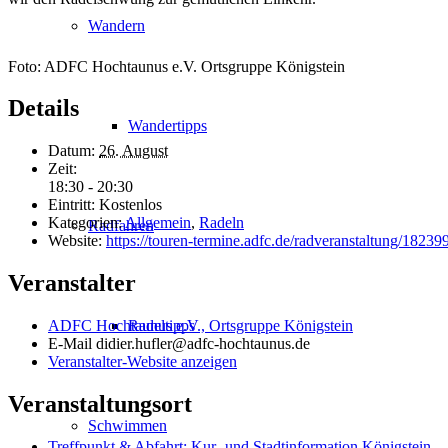
Wandern
Foto: ADFC Hochtaunus e.V. Ortsgruppe Königstein
Details
Wandertipps
Datum:
26. August
Zeit:
18:30 - 20:30
Eintritt:
Kostenlos
Kategorien:
Allgemein
,
Radeln
Radfahren
Website:
https://touren-termine.adfc.de/radveranstaltung/18239
Veranstalter
Radeltipps
ADFC Hochtaunus e.V., Ortsgruppe Königstein
E-Mail
didier.hufler@adfc-hochtaunus.de
Veranstalter-Website anzeigen
Veranstaltungsort
Schwimmen
Treffpunkt & Abfahrt: Kur- und Stadtinformation Königstein