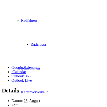
Radfahren
Radeltipps
Google Kalender
Schwimmen
iCalendar
Outlook 365
Outlook Live
Details
Kartenvorverkauf
Datum:
26. August
Zeit: