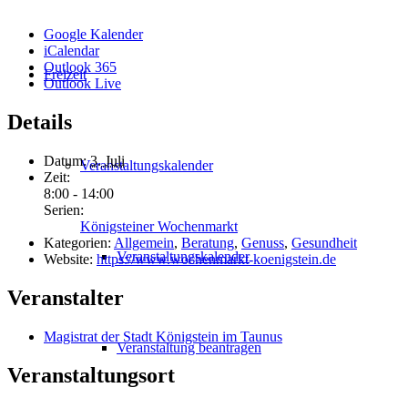
Google Kalender
iCalendar
Outlook 365
Freizeit
Outlook Live
Details
Datum:
3. Juli
Veranstaltungskalender
Zeit:
8:00 - 14:00
Serien:
Königsteiner Wochenmarkt
Kategorien:
Allgemein
,
Beratung
,
Genuss
,
Gesundheit
Veranstaltungskalender
Website:
https://www.wochenmarkt-koenigstein.de
Veranstalter
Magistrat der Stadt Königstein im Taunus
Veranstaltung beantragen
Veranstaltungsort