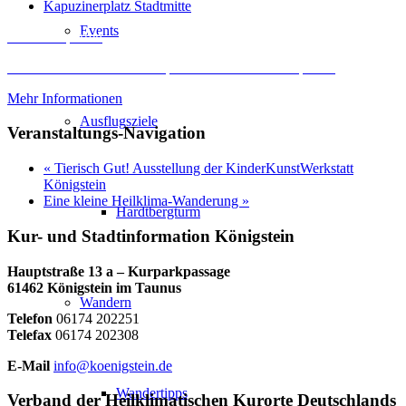
Kapuzinerplatz Stadtmitte
Events
Inhalt entsperren
Erforderlichen Service akzeptieren und Inhalte entsperren
Mehr Informationen
Ausflugsziele
Veranstaltungs-Navigation
«
Tierisch Gut! Ausstellung der KinderKunstWerkstatt
Königstein
Eine kleine Heilklima-Wanderung
»
Hardtbergturm
Kur- und Stadtinformation Königstein
Hauptstraße 13 a – Kurparkpassage
61462 Königstein im Taunus
Wandern
Telefon
06174 202251
Telefax
06174 202308
E-Mail
info@koenigstein.de
Wandertipps
Verband der Heilklimatischen Kurorte Deutschlands