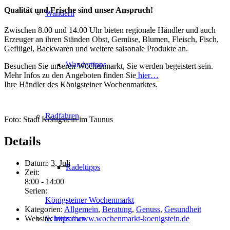
Qualität und Frische sind unser Anspruch!
Wandern
Zwischen 8.00 und 14.00 Uhr bieten regionale Händler und auch
Erzeuger an ihren Ständen Obst, Gemüse, Blumen, Fleisch, Fisch,
Geflügel, Backwaren und weitere saisonale Produkte an.
Wandertipps
Besuchen Sie unseren Wochenmarkt, Sie werden begeistert sein.
Mehr Infos zu den Angeboten finden Sie
hier…
Ihre Händler des Königsteiner Wochenmarktes.
Radfahren
Foto: Stadt Königstein im Taunus
Details
Datum:
3. Juli
Radeltipps
Zeit:
8:00 - 14:00
Serien:
Königsteiner Wochenmarkt
Kategorien:
Allgemein
,
Beratung
,
Genuss
,
Gesundheit
Website:
https://www.wochenmarkt-koenigstein.de
Schwimmen