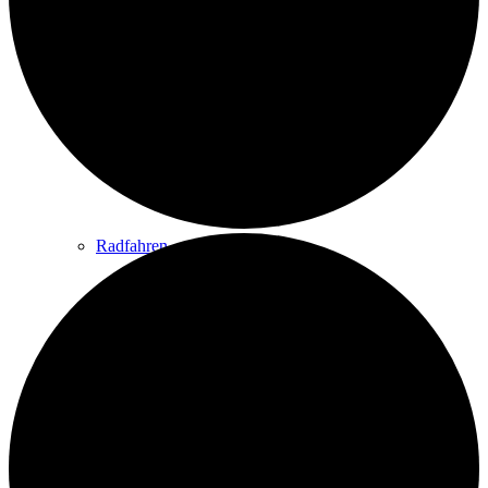
Wandern
Wandertipps
Radfahren
Radeltipps
Schwimmen