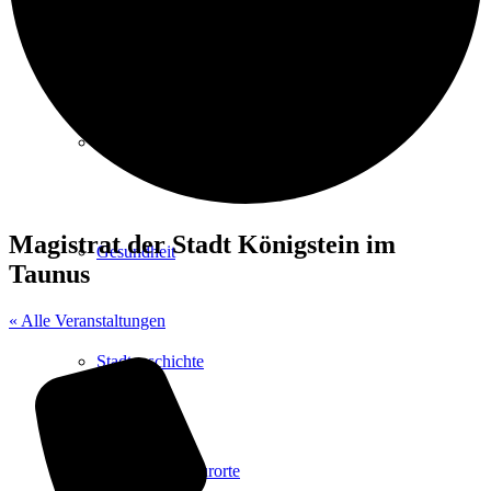
Kurpark
Gastgeber
Magistrat der Stadt Königstein im
Gesundheit
Taunus
« Alle Veranstaltungen
Stadtgeschichte
Heilbäder & Kurorte