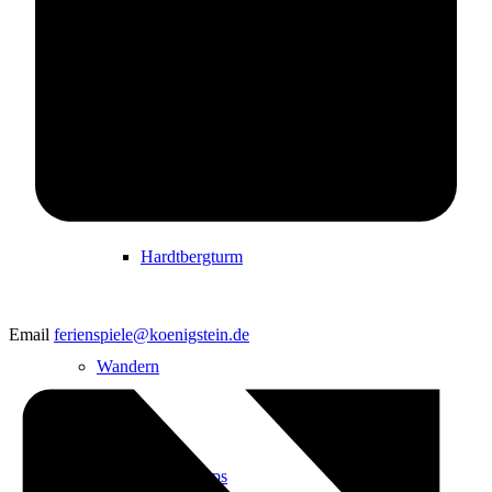
Events
Ausflugsziele
Hardtbergturm
Email
ferienspiele@koenigstein.de
Wandern
Wandertipps