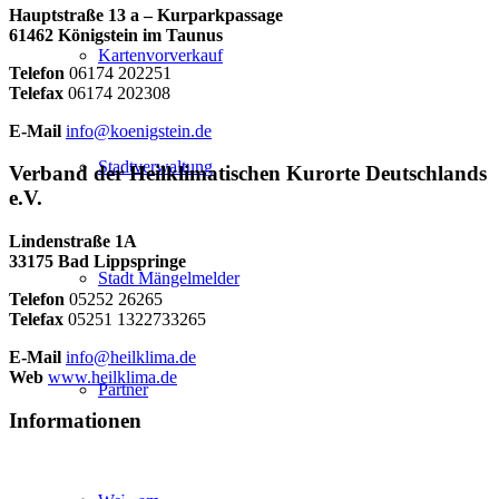
Hauptstraße 13 a – Kurparkpassage
61462 Königstein im Taunus
Kartenvorverkauf
Telefon
06174 202251
Telefax
06174 202308
E-Mail
info@koenigstein.de
Stadtverwaltung
Verband der Heilklimatischen Kurorte Deutschlands
e.V.
Lindenstraße 1A
33175 Bad Lippspringe
Stadt Mängelmelder
Telefon
05252 26265
Telefax
05251 1322733265
E-Mail
info@heilklima.de
Web
www.heilklima.de
Partner
Informationen