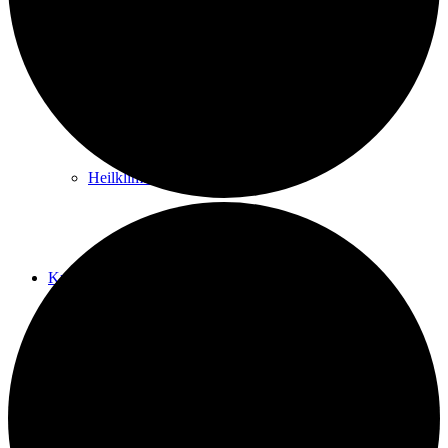
Kurwege
Heilklimaten
Kur & Tourismus
Kur in Königstein