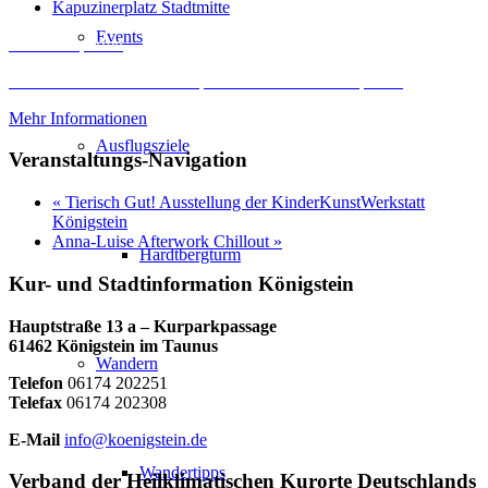
Kapuzinerplatz Stadtmitte
Events
Inhalt entsperren
Erforderlichen Service akzeptieren und Inhalte entsperren
Mehr Informationen
Ausflugsziele
Veranstaltungs-Navigation
«
Tierisch Gut! Ausstellung der KinderKunstWerkstatt
Königstein
Anna-Luise Afterwork Chillout
»
Hardtbergturm
Kur- und Stadtinformation Königstein
Hauptstraße 13 a – Kurparkpassage
61462 Königstein im Taunus
Wandern
Telefon
06174 202251
Telefax
06174 202308
E-Mail
info@koenigstein.de
Wandertipps
Verband der Heilklimatischen Kurorte Deutschlands