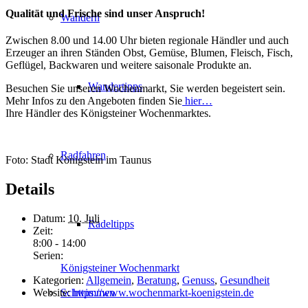
Qualität und Frische sind unser Anspruch!
Wandern
Zwischen 8.00 und 14.00 Uhr bieten regionale Händler und auch
Erzeuger an ihren Ständen Obst, Gemüse, Blumen, Fleisch, Fisch,
Geflügel, Backwaren und weitere saisonale Produkte an.
Wandertipps
Besuchen Sie unseren Wochenmarkt, Sie werden begeistert sein.
Mehr Infos zu den Angeboten finden Sie
hier…
Ihre Händler des Königsteiner Wochenmarktes.
Radfahren
Foto: Stadt Königstein im Taunus
Details
Datum:
10. Juli
Radeltipps
Zeit:
8:00 - 14:00
Serien:
Königsteiner Wochenmarkt
Kategorien:
Allgemein
,
Beratung
,
Genuss
,
Gesundheit
Website:
https://www.wochenmarkt-koenigstein.de
Schwimmen