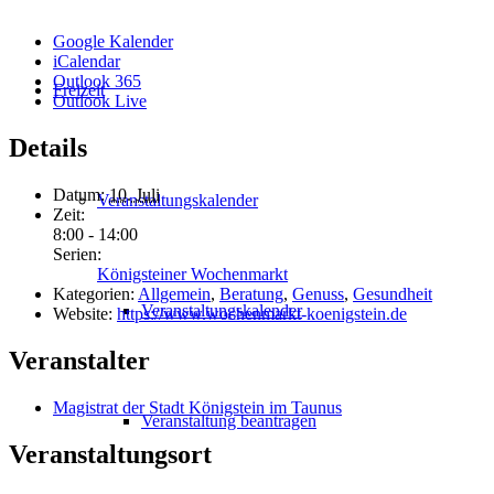
Google Kalender
iCalendar
Outlook 365
Freizeit
Outlook Live
Details
Datum:
10. Juli
Veranstaltungskalender
Zeit:
8:00 - 14:00
Serien:
Königsteiner Wochenmarkt
Kategorien:
Allgemein
,
Beratung
,
Genuss
,
Gesundheit
Veranstaltungskalender
Website:
https://www.wochenmarkt-koenigstein.de
Veranstalter
Magistrat der Stadt Königstein im Taunus
Veranstaltung beantragen
Veranstaltungsort