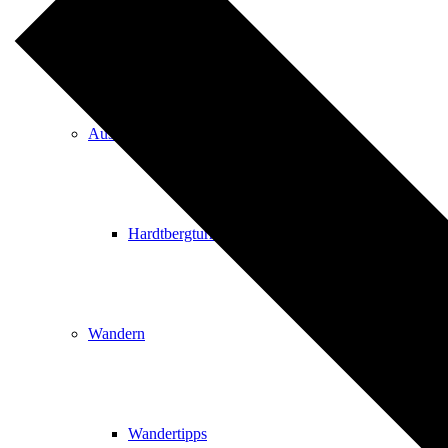
Events
Ausflugsziele
Hardtbergturm
Wandern
Wandertipps