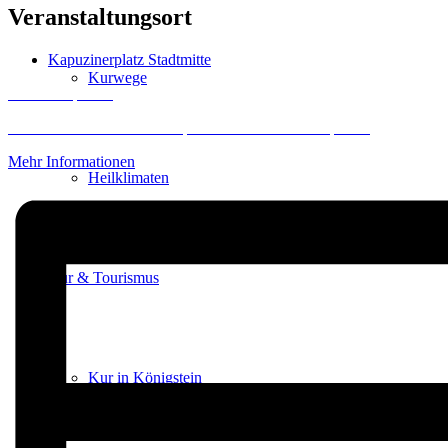
Veranstaltungsort
Kapuzinerplatz Stadtmitte
Kurwege
Inhalt entsperren
Erforderlichen Service akzeptieren und Inhalte entsperren
Mehr Informationen
Heilklimaten
Kur & Tourismus
Kur in Königstein