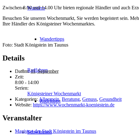
Zwischen 8.00 und 14.00 Uhr bieten regionale Händler und auch Erze
Wandern
Besuchen Sie unseren Wochenmarkt, Sie werden begeistert sein. Meh
Ihre Händler des Königsteiner Wochenmarktes.
Wandertipps
Foto: Stadt Königstein im Taunus
Details
Radfahren
Datum:
11. September
Zeit:
8:00 - 14:00
Serien:
Königsteiner Wochenmarkt
Kategorien:
Allgemein
,
Beratung
,
Genuss
,
Gesundheit
Radeltipps
Website:
https://www.wochenmarkt-koenigstein.de
Veranstalter
Magistrat der Stadt Königstein im Taunus
Schwimmen