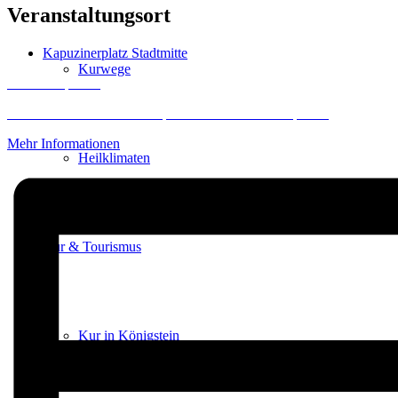
Veranstaltungsort
Kapuzinerplatz Stadtmitte
Kurwege
Inhalt entsperren
Erforderlichen Service akzeptieren und Inhalte entsperren
Mehr Informationen
Heilklimaten
Kur & Tourismus
Kur in Königstein