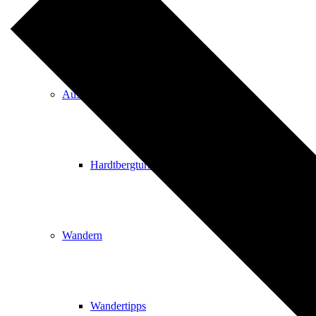
Events
Ausflugsziele
Hardtbergturm
Wandern
Wandertipps