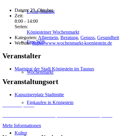
Datum:
23. Oktober
E-Car-Sharing
Zeit:
8:00 - 14:00
Serien:
Königsteiner Wochenmarkt
Kategorien:
Allgemein
,
Beratung
,
Genuss
,
Gesundheit
Free Wifi
Website:
https://www.wochenmarkt-koenigstein.de
Veranstalter
Magistrat der Stadt Königstein im Taunus
Wochenmarkt
Veranstaltungsort
Kapuzinerplatz Stadtmitte
Einkaufen in Königstein
Inhalt entsperren
Erforderlichen Service akzeptieren und Inhalte entsperren
Mehr Informationen
Kultur