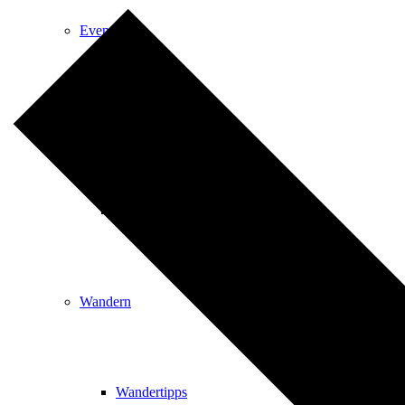
Events
Ausflugsziele
Hardtbergturm
Wandern
Wandertipps