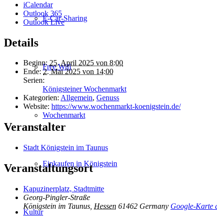
iCalendar
Outlook 365
E-Car-Sharing
Outlook Live
Details
Beginn:
25. April 2025 von 8:00
Free Wifi
Ende:
2. Mai 2025 von 14:00
Serien:
Königsteiner Wochenmarkt
Kategorien:
Allgemein
,
Genuss
Website:
https://www.wochenmarkt-koenigstein.de/
Wochenmarkt
Veranstalter
Stadt Königstein im Taunus
Einkaufen in Königstein
Veranstaltungsort
Kapuzinerplatz, Stadtmitte
Georg-Pingler-Straße
Königstein im Taunus
,
Hessen
61462
Germany
Google-Karte 
Kultur