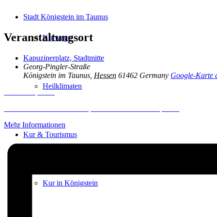
Stadt Königstein im Taunus
Veranstaltungsort
Kurwege
Kapuzinerplatz, Stadtmitte
Georg-Pingler-Straße
Königstein im Taunus
,
Hessen
61462
Germany
Google-Karte 
Heilklimaten
Inhalt entsperren
Erforderlichen Service akzeptieren und Inhalte entsperren
Mehr Informationen
Kur & Tourismus
Kur in Königstein