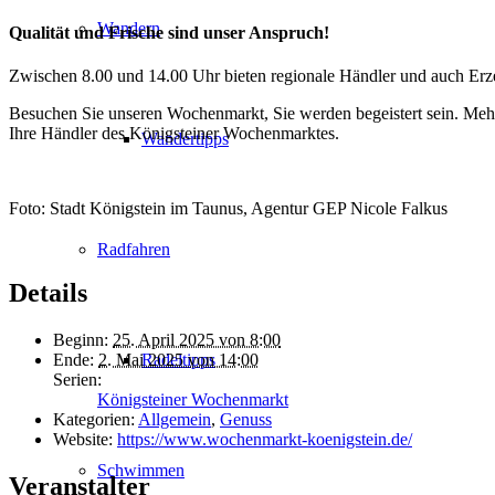
Wandern
Qualität und Frische sind unser Anspruch!
Zwischen 8.00 und 14.00 Uhr bieten regionale Händler und auch Erze
Besuchen Sie unseren Wochenmarkt, Sie werden begeistert sein. Meh
Ihre Händler des Königsteiner Wochenmarktes.
Wandertipps
Foto: Stadt Königstein im Taunus, Agentur GEP Nicole Falkus
Radfahren
Details
Beginn:
25. April 2025 von 8:00
Ende:
2. Mai 2025 von 14:00
Radeltipps
Serien:
Königsteiner Wochenmarkt
Kategorien:
Allgemein
,
Genuss
Website:
https://www.wochenmarkt-koenigstein.de/
Schwimmen
Veranstalter