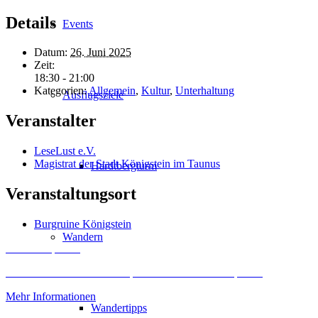
Details
Events
Datum:
26. Juni 2025
Zeit:
18:30 - 21:00
Kategorien:
Allgemein
,
Kultur
,
Unterhaltung
Ausflugsziele
Veranstalter
LeseLust e.V.
Magistrat der Stadt Königstein im Taunus
Hardtbergturm
Veranstaltungsort
Burgruine Königstein
Wandern
Inhalt entsperren
Erforderlichen Service akzeptieren und Inhalte entsperren
Mehr Informationen
Wandertipps