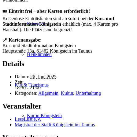
🎟️
Eintritt frei – aber Karten erforderlich!
Kostenlose Eintrittskarten sind ab sofort bei der
Kur- und
Kurwege
Stadtinformation Königstein
erhältlich (max. 4 Karten pro
Haushalt). Die Plätze sind begrenzt!
📍
Kartenausgabe:
Kur- und Stadtinformation Königstein
Hauptstraße 13a, 61462 Königstein im Taunus
Heilklimaten
Details
Datum:
26. Juni 2025
Zeit:
Kur & Tourismus
18:30 - 21:00
Kategorien:
Allgemein
,
Kultur
,
Unterhaltung
Veranstalter
Kur in Königstein
LeseLust e.V.
Magistrat der Stadt Königstein im Taunus