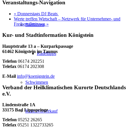
Veranstaltungs-Navigation
«
Donnerstags DJ Beats
Werte treffen Wirtschaft – Netzwerk für Unternehmer- und
Freiberuflerinnen
»
Radfahren
Kur- und Stadtinformation Königstein
Hauptstraße 13 a – Kurparkpassage
61462 Königstein im Taunus
Radeltipps
Telefon
06174 202251
Telefax
06174 202308
E-Mail
info@koenigstein.de
Schwimmen
Verband der Heilklimatischen Kurorte Deutschlands
e.V.
Lindenstraße 1A
33175 Bad Lippspringe
Kartenvorverkauf
Telefon
05252 26265
Telefax
05251 1322733265