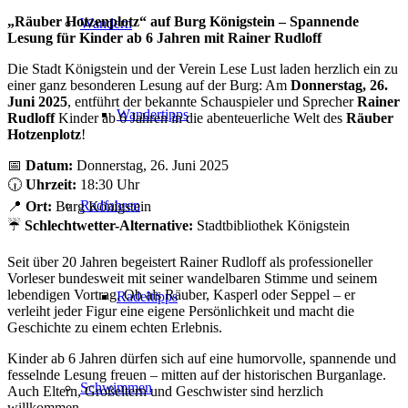
„Räuber Hotzenplotz“ auf Burg Königstein – Spannende
Wandern
Lesung für Kinder ab 6 Jahren mit Rainer Rudloff
Die Stadt Königstein und der Verein Lese Lust laden herzlich ein zu
einer ganz besonderen Lesung auf der Burg: Am
Donnerstag, 26.
Juni 2025
, entführt der bekannte Schauspieler und Sprecher
Rainer
Wandertipps
Rudloff
Kinder ab 6 Jahren in die abenteuerliche Welt des
Räuber
Hotzenplotz
!
📅
Datum:
Donnerstag, 26. Juni 2025
🕡
Uhrzeit:
18:30 Uhr
Radfahren
📍
Ort:
Burg Königstein
☔
Schlechtwetter-Alternative:
Stadtbibliothek Königstein
Seit über 20 Jahren begeistert Rainer Rudloff als professioneller
Vorleser bundesweit mit seiner wandelbaren Stimme und seinem
lebendigen Vortrag. Ob als Räuber, Kasperl oder Seppel – er
Radeltipps
verleiht jeder Figur eine eigene Persönlichkeit und macht die
Geschichte zu einem echten Erlebnis.
Kinder ab 6 Jahren dürfen sich auf eine humorvolle, spannende und
fesselnde Lesung freuen – mitten auf der historischen Burganlage.
Schwimmen
Auch Eltern, Großeltern und Geschwister sind herzlich
willkommen.