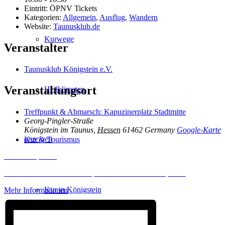
Eintritt:
ÖPNV Tickets
Kategorien:
Allgemein
,
Ausflug
,
Wandern
Website:
Taunusklub.de
Kurwege
Veranstalter
Taunusklub Königstein e.V.
Veranstaltungsort
Heilklimaten
Treffpunkt & Abmarsch: Kapuzinerplatz Stadtmitte
Georg-Pingler-Straße
Königstein im Taunus
,
Hessen
61462
Germany
Google-Karte
anzeigen
Kur & Tourismus
Inhalt entsperren
Erforderlichen Service akzeptieren und Inhalte entsperren
Kur in Königstein
Mehr Informationen