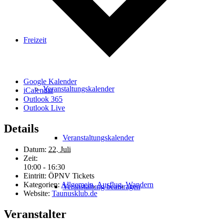
Freizeit
Google Kalender
Veranstaltungskalender
iCalendar
Outlook 365
Outlook Live
Details
Veranstaltungskalender
Datum:
22. Juli
Zeit:
10:00 - 16:30
Eintritt:
ÖPNV Tickets
Kategorien:
Allgemein
,
Ausflug
,
Wandern
Veranstaltung beantragen
Website:
Taunusklub.de
Veranstalter