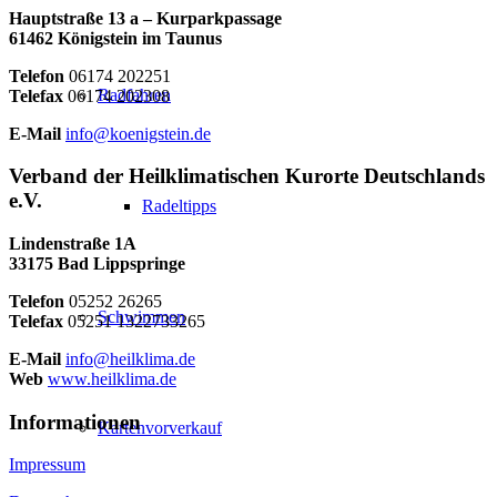
Hauptstraße 13 a – Kurparkpassage
61462 Königstein im Taunus
Telefon
06174 202251
Radfahren
Telefax
06174 202308
E-Mail
info@koenigstein.de
Verband der Heilklimatischen Kurorte Deutschlands
e.V.
Radeltipps
Lindenstraße 1A
33175 Bad Lippspringe
Telefon
05252 26265
Schwimmen
Telefax
05251 1322733265
E-Mail
info@heilklima.de
Web
www.heilklima.de
Informationen
Kartenvorverkauf
Impressum