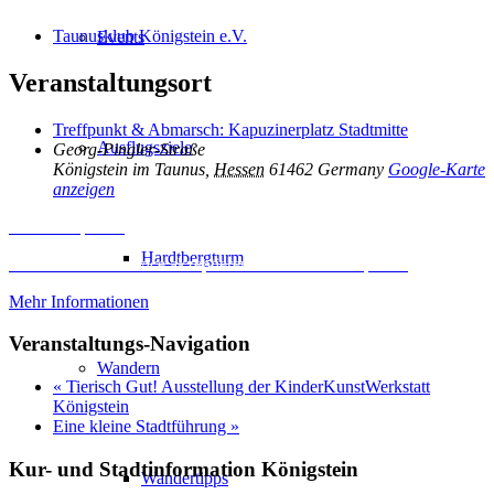
Taunusklub Königstein e.V.
Events
Veranstaltungsort
Treffpunkt & Abmarsch: Kapuzinerplatz Stadtmitte
Ausflugsziele
Georg-Pingler-Straße
Königstein im Taunus
,
Hessen
61462
Germany
Google-Karte
anzeigen
Inhalt entsperren
Hardtbergturm
Erforderlichen Service akzeptieren und Inhalte entsperren
Mehr Informationen
Veranstaltungs-Navigation
Wandern
«
Tierisch Gut! Ausstellung der KinderKunstWerkstatt
Königstein
Eine kleine Stadtführung
»
Kur- und Stadtinformation Königstein
Wandertipps