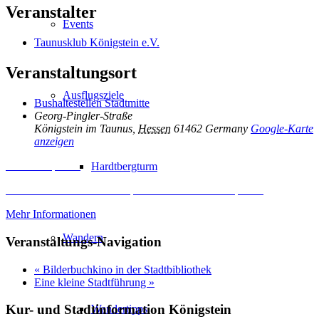
Veranstalter
Events
Taunusklub Königstein e.V.
Veranstaltungsort
Ausflugsziele
Bushaltestellen Stadtmitte
Georg-Pingler-Straße
Königstein im Taunus
,
Hessen
61462
Germany
Google-Karte
anzeigen
Inhalt entsperren
Hardtbergturm
Erforderlichen Service akzeptieren und Inhalte entsperren
Mehr Informationen
Wandern
Veranstaltungs-Navigation
«
Bilderbuchkino in der Stadtbibliothek
Eine kleine Stadtführung
»
Kur- und Stadtinformation Königstein
Wandertipps