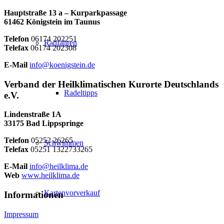
Hauptstraße 13 a – Kurparkpassage
61462 Königstein im Taunus
Telefon
06174 202251
Radfahren
Telefax
06174 202308
E-Mail
info@koenigstein.de
Verband der Heilklimatischen Kurorte Deutschlands
Radeltipps
e.V.
Lindenstraße 1A
33175 Bad Lippspringe
Telefon
05252 26265
Schwimmen
Telefax
05251 1322733265
E-Mail
info@heilklima.de
Web
www.heilklima.de
Kartenvorverkauf
Informationen
Impressum