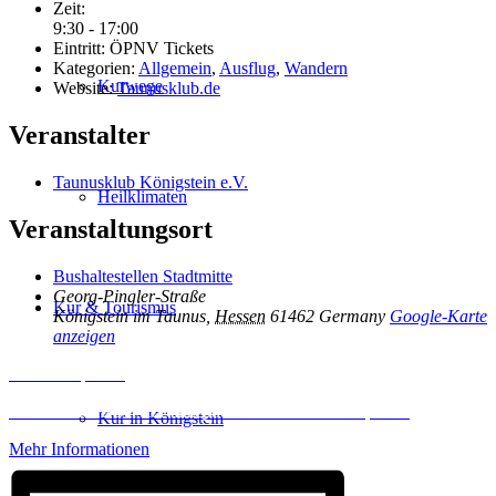
Zeit:
9:30 - 17:00
Eintritt:
ÖPNV Tickets
Kategorien:
Allgemein
,
Ausflug
,
Wandern
Kurwege
Website:
Taunusklub.de
Veranstalter
Taunusklub Königstein e.V.
Heilklimaten
Veranstaltungsort
Bushaltestellen Stadtmitte
Georg-Pingler-Straße
Kur & Tourismus
Königstein im Taunus
,
Hessen
61462
Germany
Google-Karte
anzeigen
Inhalt entsperren
Erforderlichen Service akzeptieren und Inhalte entsperren
Kur in Königstein
Mehr Informationen