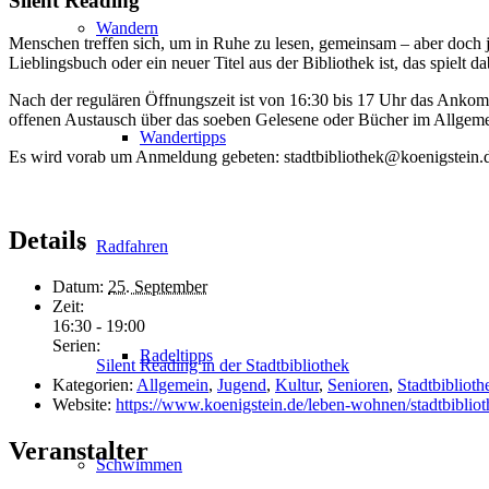
Silent Reading
Wandern
Menschen treffen sich, um in Ruhe zu lesen, gemeinsam – aber doch je
Lieblingsbuch oder ein neuer Titel aus der Bibliothek ist, das spielt d
Nach der regulären Öffnungszeit ist von 16:30 bis 17 Uhr das Ankomme
offenen Austausch über das soeben Gelesene oder Bücher im Allgem
Wandertipps
Es wird vorab um Anmeldung gebeten: stadtbibliothek@koenigstein.
Details
Radfahren
Datum:
25. September
Zeit:
16:30 - 19:00
Serien:
Radeltipps
Silent Reading in der Stadtbibliothek
Kategorien:
Allgemein
,
Jugend
,
Kultur
,
Senioren
,
Stadtbiblioth
Website:
https://www.koenigstein.de/leben-wohnen/stadtbibliot
Veranstalter
Schwimmen