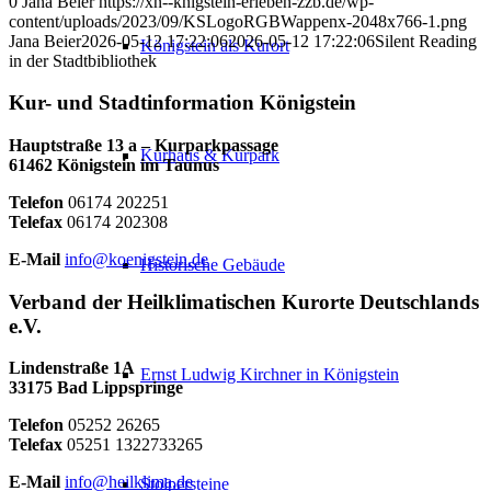
0
Jana Beier
https://xn--knigstein-erleben-zzb.de/wp-
content/uploads/2023/09/KSLogoRGBWappenx-2048x766-1.png
Jana Beier
2026-05-12 17:22:06
2026-05-12 17:22:06
Silent Reading
Königstein als Kurort
in der Stadtbibliothek
Kur- und Stadtinformation Königstein
Hauptstraße 13 a – Kurparkpassage
Kurhaus & Kurpark
61462 Königstein im Taunus
Telefon
06174 202251
Telefax
06174 202308
E-Mail
info@koenigstein.de
Historische Gebäude
Verband der Heilklimatischen Kurorte Deutschlands
e.V.
Lindenstraße 1A
Ernst Ludwig Kirchner in Königstein
33175 Bad Lippspringe
Telefon
05252 26265
Telefax
05251 1322733265
E-Mail
info@heilklima.de
Stolpersteine