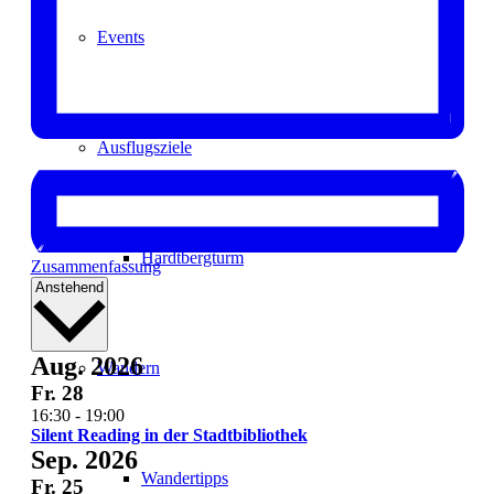
Events
Ausflugsziele
Hardtbergturm
Zusammenfassung
Datum
Anstehend
auswählen.
Aug. 2026
Wandern
Fr.
28
16:30
-
19:00
Silent Reading in der Stadtbibliothek
Sep. 2026
Wandertipps
Fr.
25