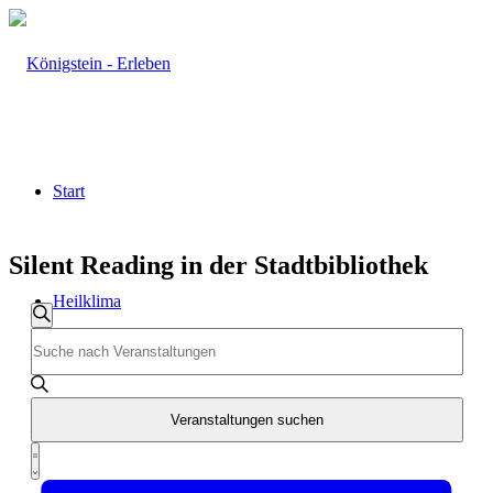
Start
Silent Reading in der Stadtbibliothek
Heilklima
Veranstaltungen
Veranstaltungen
Suche
Geben
Such-
Sie
und
Das
Schlüsselwort.
Ansichtennavigation
Aktiv & Gesund
Suche
Veranstaltungen suchen
nach
Veranstaltung
Veranstaltungen
Zusammenfassung
Schlüsselwort.
Ansichten-