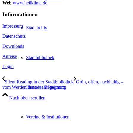
Web
www.heilklima.de
Informationen
Impressum
Stadtarchiv
Datenschutz
Downloads
Anreise
Stadtbibliothek
Login
Silent Reading in der Stadtbibliothek
Grün, offen, nachhaltig –
vom Werden der neuen Stadtmitte
Haus der Begegnung
Nach oben scrollen
Vereine & Institutionen