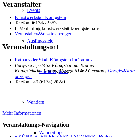
Veranstalter
Events
Kunstwerkstatt Königstein
Telefon
06174-22353
E-Mail
info@kunstwerkstatt-koenigstein.de
Veranstalter-Website anzeigen
Ausflugsziele
Veranstaltungsort
Rathaus der Stadt Königstein im Taunus
Burgweg 5, 61462 Königstein im Taunus
Königstein im Taunus
,
Hessen
61462
Germany
Google-Karte
Hardtbergturm
anzeigen
Telefon
+49 (6174) 202-0
Inhalt entsperren
Wandern
Erforderlichen Service akzeptieren und Inhalte entsperren
Mehr Informationen
Veranstaltungs-Navigation
Wandertipps
«
KÖNIGSTEINER EVENT SOMMER | Budde