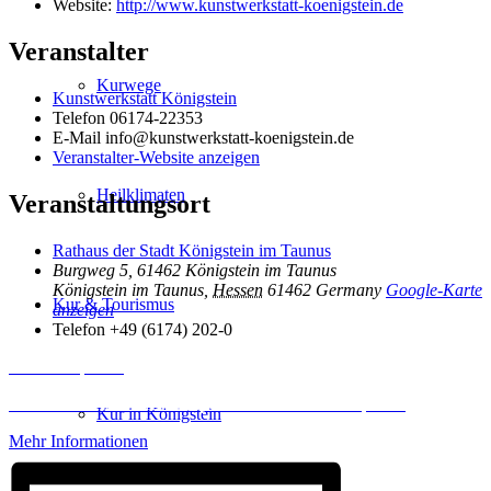
Website:
http://www.kunstwerkstatt-koenigstein.de
Veranstalter
Kurwege
Kunstwerkstatt Königstein
Telefon
06174-22353
E-Mail
info@kunstwerkstatt-koenigstein.de
Veranstalter-Website anzeigen
Heilklimaten
Veranstaltungsort
Rathaus der Stadt Königstein im Taunus
Burgweg 5, 61462 Königstein im Taunus
Königstein im Taunus
,
Hessen
61462
Germany
Google-Karte
Kur & Tourismus
anzeigen
Telefon
+49 (6174) 202-0
Inhalt entsperren
Erforderlichen Service akzeptieren und Inhalte entsperren
Kur in Königstein
Mehr Informationen