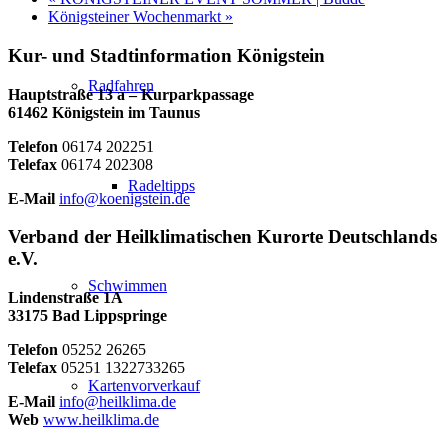
Königsteiner Wochenmarkt
»
Kur- und Stadtinformation Königstein
Radfahren
Hauptstraße 13 a – Kurparkpassage
61462 Königstein im Taunus
Telefon
06174 202251
Telefax
06174 202308
Radeltipps
E-Mail
info@koenigstein.de
Verband der Heilklimatischen Kurorte Deutschlands
e.V.
Schwimmen
Lindenstraße 1A
33175 Bad Lippspringe
Telefon
05252 26265
Telefax
05251 1322733265
Kartenvorverkauf
E-Mail
info@heilklima.de
Web
www.heilklima.de