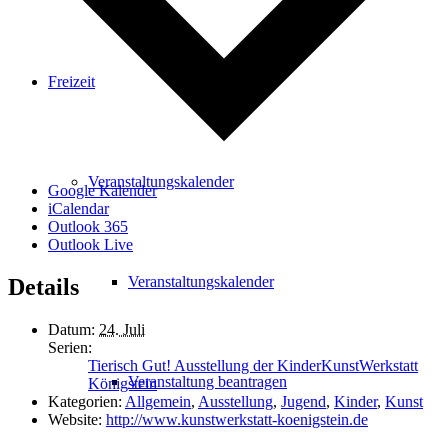
Freizeit
Veranstaltungskalender
Google Kalender
iCalendar
Outlook 365
Outlook Live
Veranstaltungskalender
Details
Datum:
24. Juli
Serien:
Tierisch Gut! Ausstellung der KinderKunstWerkstatt
Veranstaltung beantragen
Königstein
Kategorien:
Allgemein
,
Ausstellung
,
Jugend
,
Kinder
,
Kunst
Website:
http://www.kunstwerkstatt-koenigstein.de