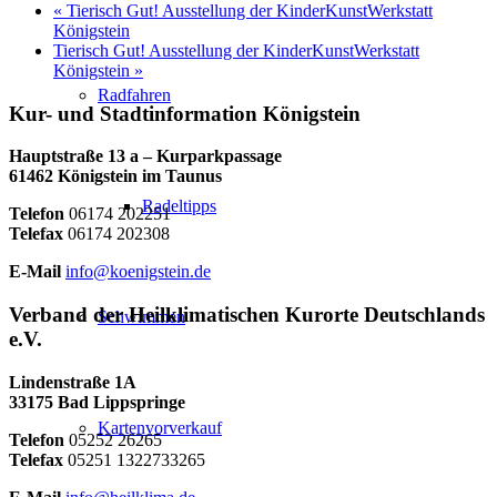
«
Tierisch Gut! Ausstellung der KinderKunstWerkstatt
Königstein
Tierisch Gut! Ausstellung der KinderKunstWerkstatt
Königstein
»
Radfahren
Kur- und Stadtinformation Königstein
Hauptstraße 13 a – Kurparkpassage
61462 Königstein im Taunus
Radeltipps
Telefon
06174 202251
Telefax
06174 202308
E-Mail
info@koenigstein.de
Verband der Heilklimatischen Kurorte Deutschlands
Schwimmen
e.V.
Lindenstraße 1A
33175 Bad Lippspringe
Kartenvorverkauf
Telefon
05252 26265
Telefax
05251 1322733265