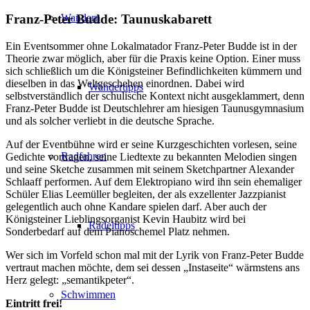
Wandern
Franz-Peter Budde: Taunuskabarett
Ein Eventsommer ohne Lokalmatador Franz-Peter Budde ist in der
Theorie zwar möglich, aber für die Praxis keine Option. Einer muss
sich schließlich um die Königsteiner Befindlichkeiten kümmern und
dieselben in das Weltgeschehen einordnen. Dabei wird
Wandertipps
selbstverständlich der schulische Kontext nicht ausgeklammert, denn
Franz-Peter Budde ist Deutschlehrer am hiesigen Taunusgymnasium
und als solcher verliebt in die deutsche Sprache.
Auf der Eventbühne wird er seine Kurzgeschichten vorlesen, seine
Radfahren
Gedichte vortragen, seine Liedtexte zu bekannten Melodien singen
und seine Sketche zusammen mit seinem Sketchpartner Alexander
Schlaaff performen. Auf dem Elektropiano wird ihn sein ehemaliger
Schüler Elias Leemüller begleiten, der als exzellenter Jazzpianist
gelegentlich auch ohne Kandare spielen darf. Aber auch der
Königsteiner Lieblingsorganist Kevin Haubitz wird bei
Radeltipps
Sonderbedarf auf dem Pianoschemel Platz nehmen.
Wer sich im Vorfeld schon mal mit der Lyrik von Franz-Peter Budde
vertraut machen möchte, dem sei dessen „Instaseite“ wärmstens ans
Herz gelegt: „semantikpeter“.
Schwimmen
Eintritt frei!