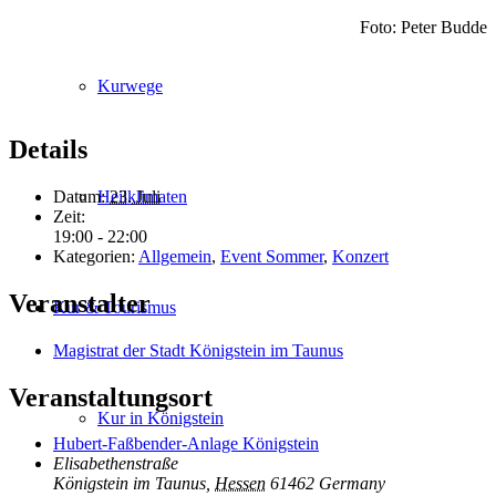
Foto: Peter Budde
Kurwege
Details
Datum:
23. Juli
Heilklimaten
Zeit:
19:00 - 22:00
Kategorien:
Allgemein
,
Event Sommer
,
Konzert
Veranstalter
Kur & Tourismus
Magistrat der Stadt Königstein im Taunus
Veranstaltungsort
Kur in Königstein
Hubert-Faßbender-Anlage Königstein
Elisabethenstraße
Königstein im Taunus
,
Hessen
61462
Germany