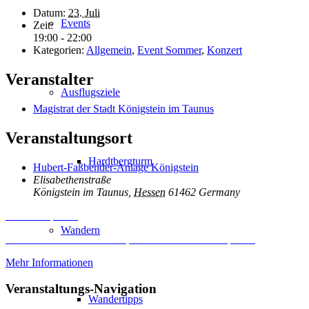
Datum:
23. Juli
Events
Zeit:
19:00 - 22:00
Kategorien:
Allgemein
,
Event Sommer
,
Konzert
Veranstalter
Ausflugsziele
Magistrat der Stadt Königstein im Taunus
Veranstaltungsort
Hardtbergturm
Hubert-Faßbender-Anlage Königstein
Elisabethenstraße
Königstein im Taunus
,
Hessen
61462
Germany
Inhalt entsperren
Wandern
Erforderlichen Service akzeptieren und Inhalte entsperren
Mehr Informationen
Veranstaltungs-Navigation
Wandertipps