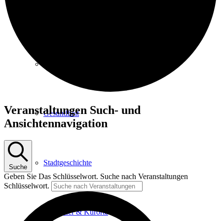
Kurpark
Gastgeber
Veranstaltungen
Veranstaltungen Such- und
Gesundheit
für
Ansichtennavigation
29.
Juni
2025
Stadtgeschichte
Suche
Geben Sie Das Schlüsselwort. Suche nach Veranstaltungen
Schlüsselwort.
Heilbäder & Kurorte