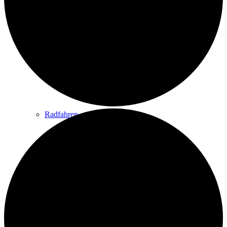
Wandern
Wandertipps
Radfahren
Radeltipps
Schwimmen