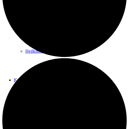
Kurwege
Heilklimaten
Kur & Tourismus
Kur in Königstein