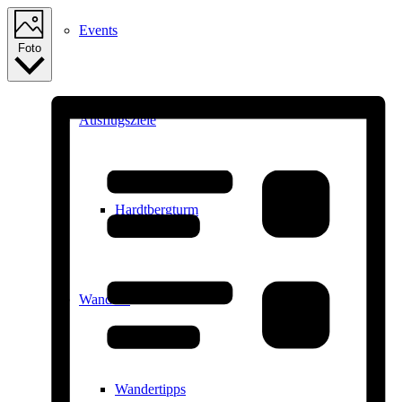
Events
Foto
Ausflugsziele
Hardtbergturm
Wandern
Wandertipps