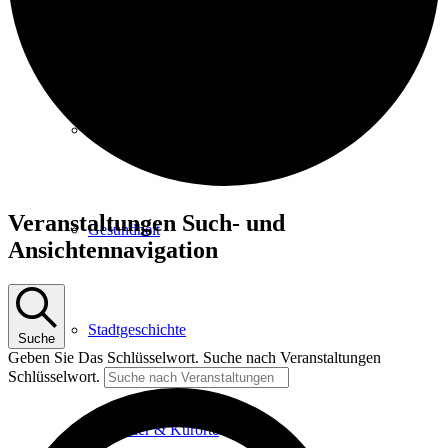
Kurpark
Gastgeber
Veranstaltungen
Veranstaltungen Such- und
Gesundheit
Ansichtennavigation
Stadtgeschichte
Suche
Geben Sie Das Schlüsselwort. Suche nach Veranstaltungen
Schlüsselwort.
Heilbäder & Kurorte