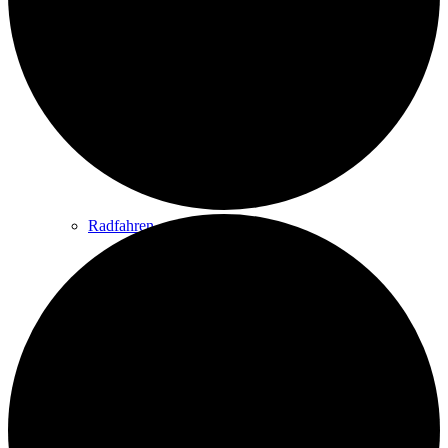
Wandern
Wandertipps
Radfahren
Radeltipps
Schwimmen