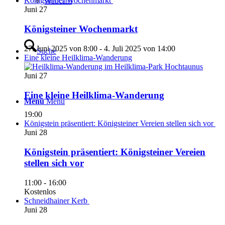
Königsteiner Wochenmarkt
Webcam
Juni
27
Königsteiner Wochenmarkt
27. Juni 2025 von 8:00
-
4. Juli 2025 von 14:00
Suche
Eine kleine Heilklima-Wanderung
Juni
27
Eine kleine Heilklima-Wanderung
Menü
Menü
19:00
Königstein präsentiert: Königsteiner Vereien stellen sich vor
Juni
28
Königstein präsentiert: Königsteiner Vereien
stellen sich vor
11:00
-
16:00
Kostenlos
Schneidhainer Kerb
Juni
28