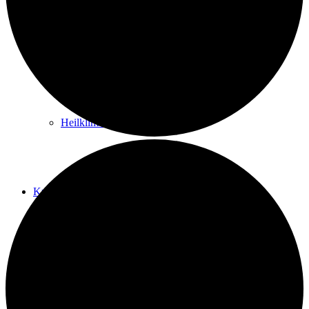
Kurwege
Heilklimaten
Kur & Tourismus
Kur in Königstein