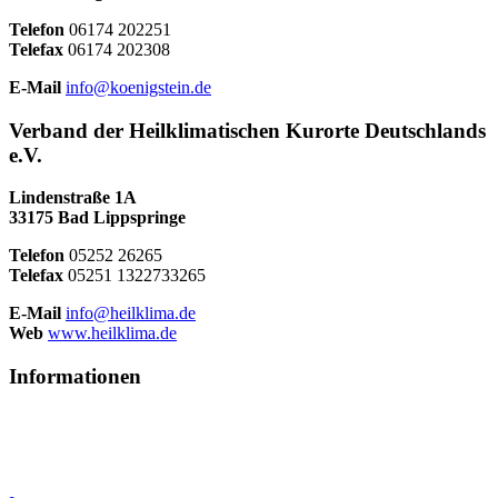
Telefon
06174 202251
Telefax
06174 202308
E-Mail
info@koenigstein.de
Verband der Heilklimatischen Kurorte Deutschlands
e.V.
Lindenstraße 1A
33175 Bad Lippspringe
Telefon
05252 26265
Telefax
05251 1322733265
E-Mail
info@heilklima.de
Web
www.heilklima.de
Informationen