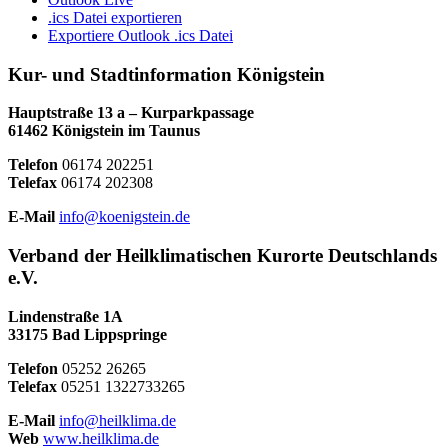
.ics Datei exportieren
Exportiere Outlook .ics Datei
Kur- und Stadtinformation Königstein
Hauptstraße 13 a – Kurparkpassage
61462 Königstein im Taunus
Telefon
06174 202251
Telefax
06174 202308
E-Mail
info@koenigstein.de
Verband der Heilklimatischen Kurorte Deutschlands
e.V.
Lindenstraße 1A
33175 Bad Lippspringe
Telefon
05252 26265
Telefax
05251 1322733265
E-Mail
info@heilklima.de
Web
www.heilklima.de