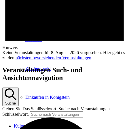
E-Car-Sharing
Free Wifi
Hinweis
Keine Veranstaltungen für 8. August 2026 vorgesehen. Hier geht es
zu den
nächsten bevorstehenden Veranstaltungen
.
Wochenmarkt
Veranstaltungen Such- und
Ansichtennavigation
Einkaufen in Königstein
Suche
Geben Sie Das Schlüsselwort. Suche nach Veranstaltungen
Schlüsselwort.
Kultur