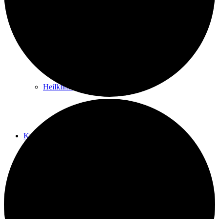
Kurwege
Heilklimaten
Kur & Tourismus
Kur in Königstein