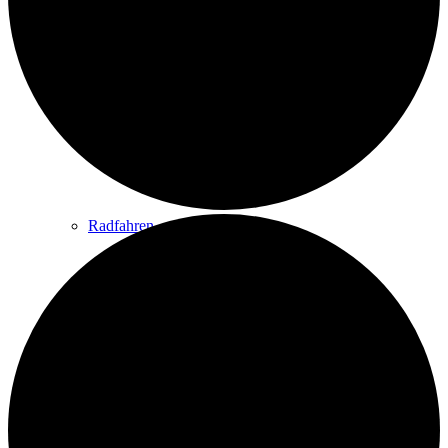
Wandern
Wandertipps
Radfahren
Radeltipps
Schwimmen