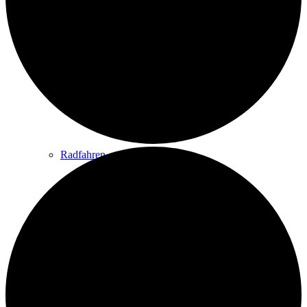
Wandern
Wandertipps
Radfahren
Radeltipps
Schwimmen