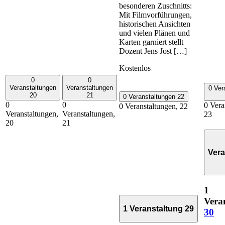
besonderen Zuschnitts:
Mit Filmvorführungen,
historischen Ansichten
und vielen Plänen und
Karten garniert stellt
Dozent Jens Jost […]
Kostenlos
0
0
Veranstaltungen
Veranstaltungen
0 Ver
20
21
0 Veranstaltungen
22
0
0
0 Vera
0 Veranstaltungen,
22
Veranstaltungen,
Veranstaltungen,
23
20
21
Vera
1
Vera
1 Veranstaltung
29
30