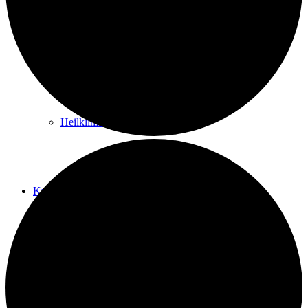
Kurwege
Heilklimaten
Kur & Tourismus
Kur in Königstein