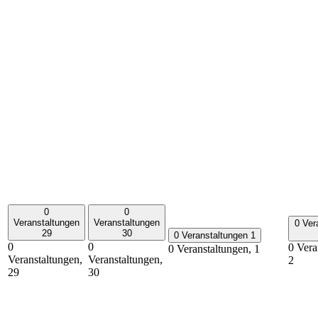
0
0
Veranstaltungen
Veranstaltungen
0 Ver
29
30
0 Veranstaltungen
1
0
0
0 Vera
0 Veranstaltungen,
1
Veranstaltungen,
Veranstaltungen,
2
29
30