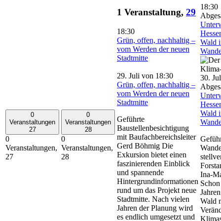
18:30
1 Veranstaltung,
29
Abges
Unter
18:30
Hessen
Grün, offen, nachhaltig –
Wald 
vom Werden der neuen
Wande
Stadtmitte
29. Juli von 18:30
30. Ju
Grün, offen, nachhaltig –
Abges
vom Werden der neuen
Unter
Stadtmitte
Hessen
Wald 
0
0
Geführte
Wande
Veranstaltungen
Veranstaltungen
Baustellenbesichtigung
27
28
mit Baufachbereichsleiter
Geführ
0
0
Gerd Böhmig Die
Wande
Veranstaltungen,
Veranstaltungen,
Exkursion bietet einen
stellv
27
28
faszinierenden Einblick
Forsta
und spannende
Ina-Ma
Hintergrundinformationen
Schon 
rund um das Projekt neue
Jahren
Stadtmitte. Nach vielen
Wald m
Jahren der Planung wird
Verän
es endlich umgesetzt und
Klima