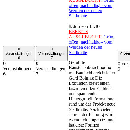
AUSGEBUCHT!
Grün,
offen, nachhaltig – vom
Werden der neuen
Stadtmitte
8. Juli von 18:30
BEREITS
AUSGEBUCHT!
Grün,
offen, nachhaltig – vom
Werden der neuen
0
0
Stadtmitte
Veranstaltungen
Veranstaltungen
0 Ver
6
7
Geführte
0
0
0 Vera
Baustellenbesichtigung
Veranstaltungen,
Veranstaltungen,
9
mit Baufachbereichsleiter
6
7
Gerd Böhmig Die
Exkursion bietet einen
faszinierenden Einblick
und spannende
Hintergrundinformationen
rund um das Projekt neue
Stadtmitte. Nach vielen
Jahren der Planung wird
es endlich umgesetzt und
hat erste Formen