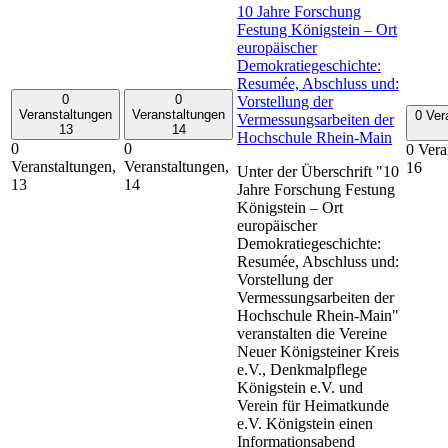
10 Jahre Forschung
Festung Königstein – Ort
europäischer
Demokratiegeschichte:
Resumée, Abschluss und:
0
0
Vorstellung der
Veranstaltungen
Veranstaltungen
0 Ver
Vermessungsarbeiten der
13
14
Hochschule Rhein-Main
0
0
0 Vera
Veranstaltungen,
Veranstaltungen,
16
Unter der Überschrift "10
13
14
Jahre Forschung Festung
Königstein – Ort
europäischer
Demokratiegeschichte:
Resumée, Abschluss und:
Vorstellung der
Vermessungsarbeiten der
Hochschule Rhein-Main"
veranstalten die Vereine
Neuer Königsteiner Kreis
e.V., Denkmalpflege
Königstein e.V. und
Verein für Heimatkunde
e.V. Königstein einen
Informationsabend