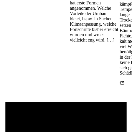
hat erste Formen
kämpf
angenommen. Welche
Tempe
Vorteile der Umbau
lange
bietet, bspw. in Sachen
Trock
Klimaanpassung, welche
setzen
Fortschritte bisher erreicht
Bäume
wurden und wo es
Fichte,
vielleicht eng wird, […]
kalt m
viel W
benöti
in der
keine 
sich g
Schäd
€5