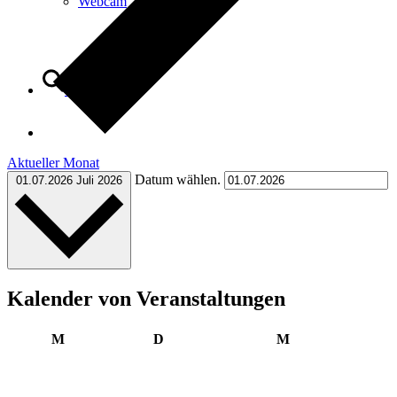
Webcam
Suche
Aktueller Monat
Menü
Menü
Datum wählen.
01.07.2026
Juli 2026
Kalender von Veranstaltungen
Montag
Dienstag
Mittwoch
M
D
M