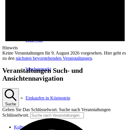
E-Car-Sharing
Free Wifi
Hinweis
Keine Veranstaltungen für 9. August 2026 vorgesehen. Hier geht es
zu den
nächsten bevorstehenden Veranstaltungen
.
Wochenmarkt
Veranstaltungen Such- und
Ansichtennavigation
Einkaufen in Königstein
Suche
Geben Sie Das Schlüsselwort. Suche nach Veranstaltungen
Schlüsselwort.
Kultur