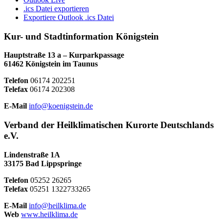
.ics Datei exportieren
Exportiere Outlook .ics Datei
Kur- und Stadtinformation Königstein
Hauptstraße 13 a – Kurparkpassage
61462 Königstein im Taunus
Telefon
06174 202251
Telefax
06174 202308
E-Mail
info@koenigstein.de
Verband der Heilklimatischen Kurorte Deutschlands
e.V.
Lindenstraße 1A
33175 Bad Lippspringe
Telefon
05252 26265
Telefax
05251 1322733265
E-Mail
info@heilklima.de
Web
www.heilklima.de