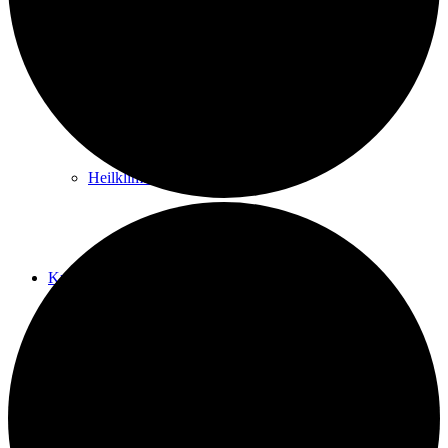
Kurwege
Heilklimaten
Kur & Tourismus
Kur in Königstein