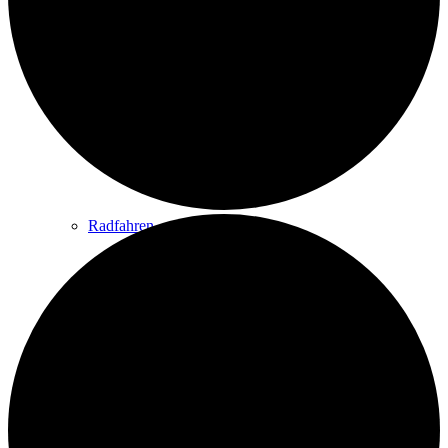
Wandern
Wandertipps
Radfahren
Radeltipps
Schwimmen