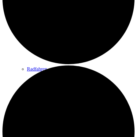
Wandern
Wandertipps
Radfahren
Radeltipps
Schwimmen