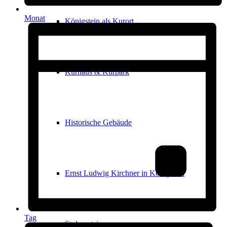
Monat
Königstein als Kurort
Kurhaus & Kurpark
Historische Gebäude
Ernst Ludwig Kirchner in Königstein
Tag
Stolpersteine