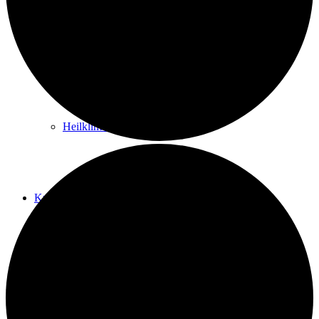
Kurwege
Heilklimaten
Kur & Tourismus
Kur in Königstein