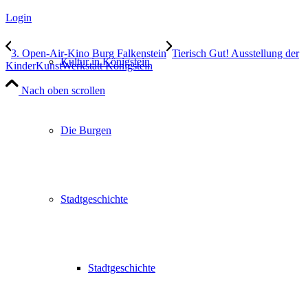
Login
3. Open-Air-Kino Burg Falkenstein
Tierisch Gut! Ausstellung der
Kultur in Königstein
KinderKunstWerkstatt Königstein
Nach oben scrollen
Die Burgen
Stadtgeschichte
Stadtgeschichte