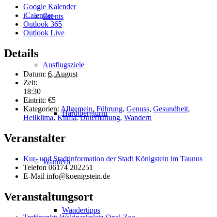
Google Kalender
iCalendar
Events
Outlook 365
Outlook Live
Details
Ausflugsziele
Datum:
6. August
Zeit:
18:30
Eintritt:
€5
Kategorien:
Allgemein
,
Führung
,
Genuss
,
Gesundheit
,
Hardtbergturm
Heilklima
,
Klima
,
Unterhaltung
,
Wandern
Veranstalter
Kur- und Stadtinformation der Stadt Königstein im Taunus
Wandern
Telefon
06174 202251
E-Mail
info@koenigstein.de
Veranstaltungsort
Wandertipps