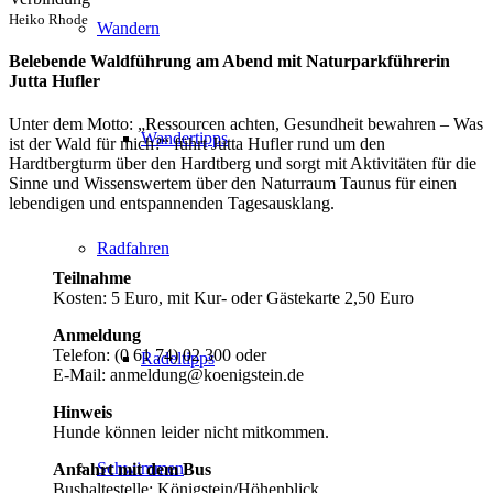
Heiko Rhode
Wandern
Belebende Waldführung am Abend mit Naturparkführerin
Jutta Hufler
Unter dem Motto: „Ressourcen achten, Gesundheit bewahren – Was
Wandertipps
ist der Wald für mich?“ führt Jutta Hufler rund um den
Hardtbergturm über den Hardtberg und sorgt mit Aktivitäten für die
Sinne und Wissenswertem über den Naturraum Taunus für einen
lebendigen und entspannenden Tagesausklang.
Radfahren
Teilnahme
Kosten: 5 Euro, mit Kur- oder Gästekarte 2,50 Euro
Anmeldung
Telefon: (0 61 74) 02 300 oder
Radeltipps
E-Mail: anmeldung@koenigstein.de
Hinweis
Hunde können leider nicht mitkommen.
Schwimmen
Anfahrt mit dem Bus
Bushaltestelle: Königstein/Höhenblick