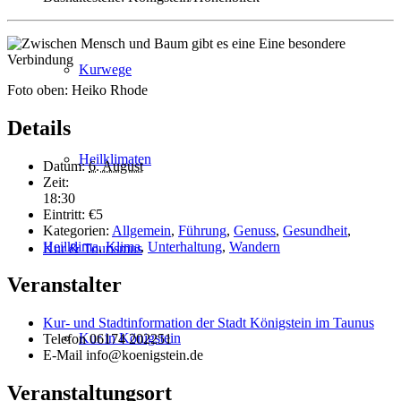
Kurwege
Foto oben: Heiko Rhode
Details
Heilklimaten
Datum:
6. August
Zeit:
18:30
Eintritt:
€5
Kategorien:
Allgemein
,
Führung
,
Genuss
,
Gesundheit
,
Heilklima
,
Klima
,
Unterhaltung
,
Wandern
Kur & Tourismus
Veranstalter
Kur- und Stadtinformation der Stadt Königstein im Taunus
Kur in Königstein
Telefon
06174 202251
E-Mail
info@koenigstein.de
Veranstaltungsort