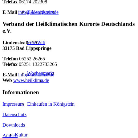
Telefax
06174 202308
E-Car-Sharing
E-Mail
info@koenigstein.de
Verband der Heilklimatischen Kurorte Deutschlands
e.V.
Free Wifi
Lindenstraße 1A
33175 Bad Lippspringe
Telefon
05252 26265
Telefax
05251 1322733265
Wochenmarkt
E-Mail
info@heilklima.de
Web
www.heilklima.de
Informationen
Einkaufen in Königstein
Impressum
Datenschutz
Downloads
Kultur
Anreise