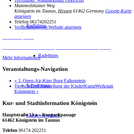
Treffpunkt: Waldparkplatz Opel-Zoo
Mammolshainer Weg
Königstein im Taunus
,
Hessen
61462
Germany
Google-Karte
anzeigen
Telefon
06174202251
Radfahren
Veranstaltungsort-Website anzeigen
Inhalt entsperren
Erforderlichen Service akzeptieren und Inhalte entsperren
Radeltipps
Mehr Informationen
Veranstaltungs-Navigation
«
3. Open-Air-Kino Burg Falkenstein
Schwimmen
Tierisch Gut! Ausstellung der KinderKunstWerkstatt
Königstein
»
Kur- und Stadtinformation Königstein
Hauptstraße 13 a – Kurparkpassage
Kartenvorverkauf
61462 Königstein im Taunus
Telefon
06174 202251