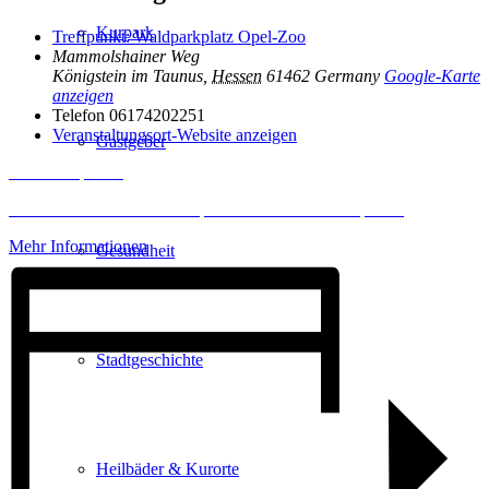
Kurpark
Treffpunkt: Waldparkplatz Opel-Zoo
Mammolshainer Weg
Königstein im Taunus
,
Hessen
61462
Germany
Google-Karte
anzeigen
Telefon
06174202251
Veranstaltungsort-Website anzeigen
Gastgeber
Inhalt entsperren
Erforderlichen Service akzeptieren und Inhalte entsperren
Mehr Informationen
Gesundheit
Stadtgeschichte
Heilbäder & Kurorte