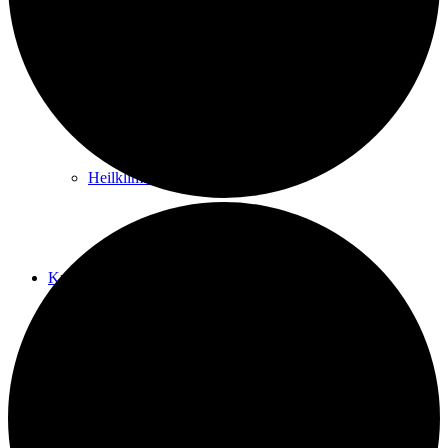
Kurwege
Heilklimaten
Kur & Tourismus
Kur in Königstein