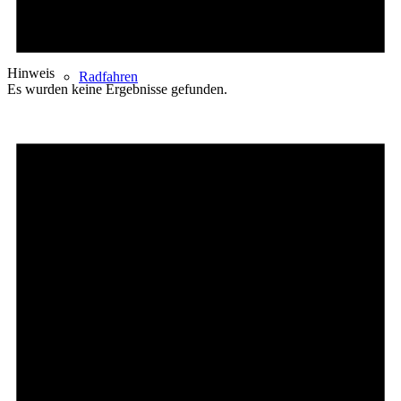
Hinweis
Radfahren
Es wurden keine Ergebnisse gefunden.
Radeltipps
Schwimmen
Kartenvorverkauf