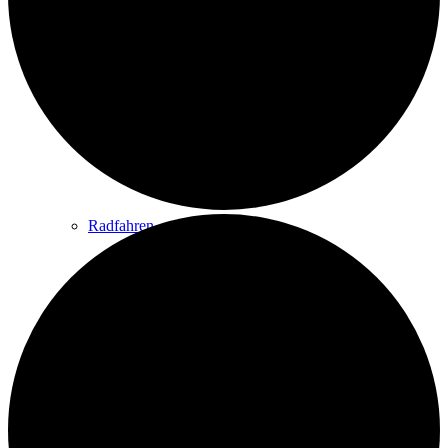
Wandern
Wandertipps
Radfahren
Radeltipps
Schwimmen