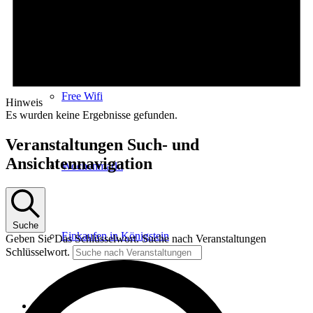
E-Car-Sharing
Free Wifi
Hinweis
Es wurden keine Ergebnisse gefunden.
Veranstaltungen Such- und
Ansichtennavigation
Wochenmarkt
Suche
Einkaufen in Königstein
Geben Sie Das Schlüsselwort. Suche nach Veranstaltungen
Schlüsselwort.
Kultur