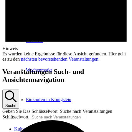
E-Car-Sharing
Free Wifi
Hinweis
Es wurden keine Ergebnisse für diese Ansicht gefunden. Hier geht
es zu den
nächsten bevorstehenden Veranstaltungen
.
Wochenmarkt
Veranstaltungen Such- und
Ansichtennavigation
Einkaufen in Königstein
Suche
Geben Sie Das Schlüsselwort. Suche nach Veranstaltungen
Schlüsselwort.
Kultur