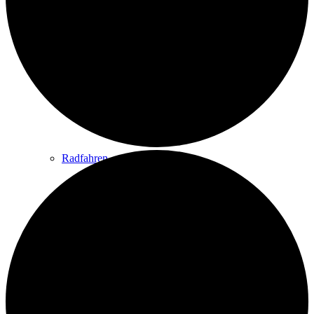
Wandern
Wandertipps
Radfahren
Radeltipps
Schwimmen