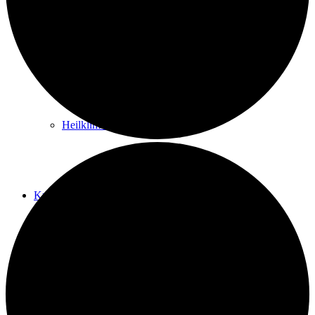
Kurwege
Heilklimaten
Kur & Tourismus
Kur in Königstein