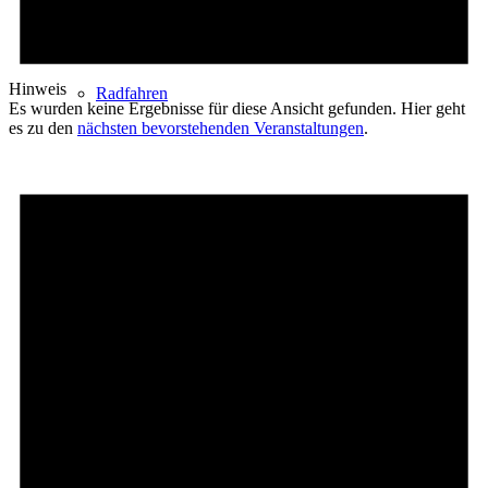
Hinweis
Radfahren
Es wurden keine Ergebnisse für diese Ansicht gefunden. Hier geht
es zu den
nächsten bevorstehenden Veranstaltungen
.
Radeltipps
Schwimmen
Kartenvorverkauf