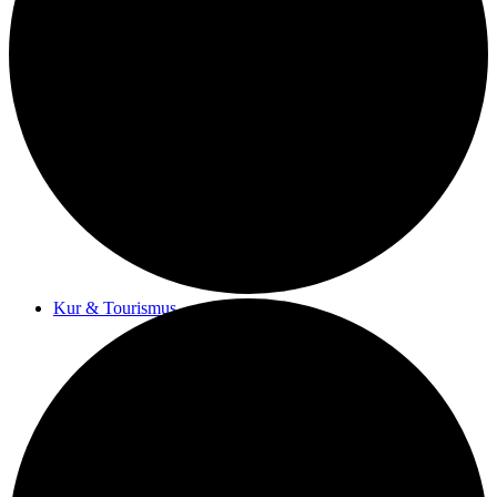
Kurwege
Heilklimaten
Kur & Tourismus
Kur in Königstein