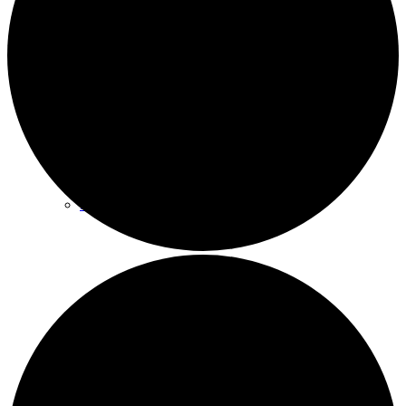
Wandern
Wandertipps
Radfahren
Radeltipps
Schwimmen