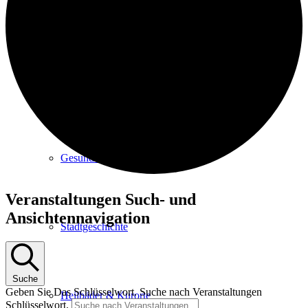
Kurpark
Gastgeber
Gesundheit
Veranstaltungen
Veranstaltungen Such- und
Ansichtennavigation
Stadtgeschichte
Suche
Geben Sie Das Schlüsselwort. Suche nach Veranstaltungen
Heilbäder & Kurorte
Schlüsselwort.