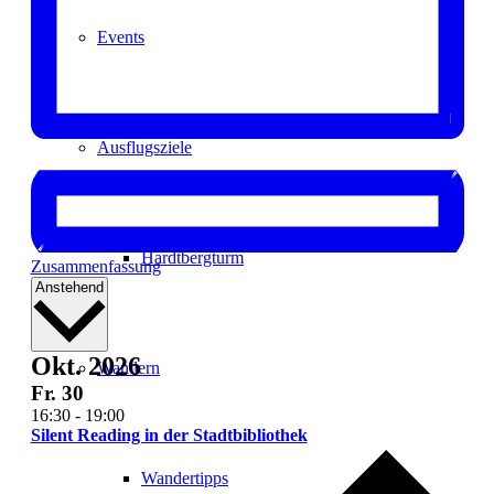
Events
Ausflugsziele
Hardtbergturm
Zusammenfassung
Datum
Anstehend
auswählen.
Okt. 2026
Wandern
Fr.
30
16:30
-
19:00
Silent Reading in der Stadtbibliothek
Wandertipps