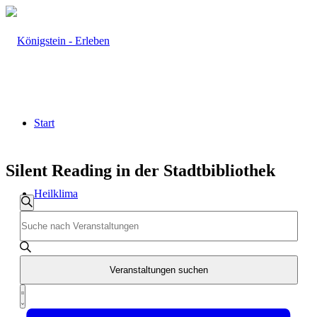
Start
Silent Reading in der Stadtbibliothek
Heilklima
Veranstaltungen
Veranstaltungen
Suche
Geben
Such-
Sie
und
Das
Schlüsselwort.
Ansichtennavigation
Aktiv & Gesund
Suche
Veranstaltungen suchen
nach
Veranstaltung
Veranstaltungen
Zusammenfassung
Schlüsselwort.
Ansichten-