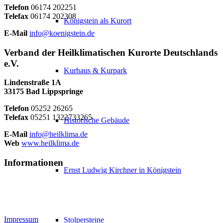
Telefon
06174 202251
Telefax
06174 202308
Königstein als Kurort
E-Mail
info@koenigstein.de
Verband der Heilklimatischen Kurorte Deutschlands
e.V.
Kurhaus & Kurpark
Lindenstraße 1A
33175 Bad Lippspringe
Telefon
05252 26265
Telefax
05251 1322733265
Historische Gebäude
E-Mail
info@heilklima.de
Web
www.heilklima.de
Informationen
Ernst Ludwig Kirchner in Königstein
Impressum
Stolpersteine