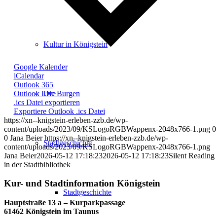
Kultur in Königstein
Google Kalender
iCalendar
Outlook 365
Outlook Live
Die Burgen
.ics Datei exportieren
Exportiere Outlook .ics Datei
https://xn--knigstein-erleben-zzb.de/wp-
content/uploads/2023/09/KSLogoRGBWappenx-2048x766-1.png
0
0
Jana Beier
https://xn--knigstein-erleben-zzb.de/wp-
Stadtgeschichte
content/uploads/2023/09/KSLogoRGBWappenx-2048x766-1.png
Jana Beier
2026-05-12 17:18:23
2026-05-12 17:18:23
Silent Reading
in der Stadtbibliothek
Kur- und Stadtinformation Königstein
Stadtgeschichte
Hauptstraße 13 a – Kurparkpassage
61462 Königstein im Taunus