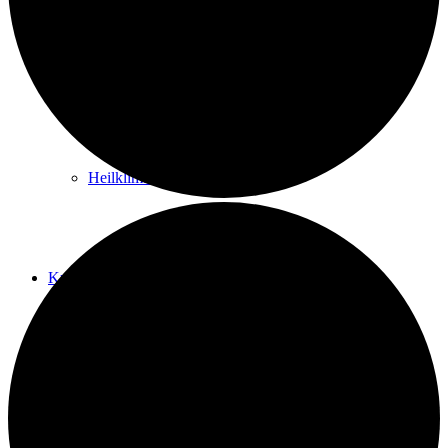
Kurwege
Heilklimaten
Kur & Tourismus
Kur in Königstein