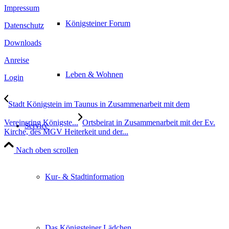
Impressum
Königsteiner Forum
Datenschutz
Downloads
Anreise
Leben & Wohnen
Login
Stadt Königstein im Taunus in Zusammenarbeit mit dem
Vereinsring Königste...
Ortsbeirat in Zusammenarbeit mit der Ev.
Service
Kirche, des MGV Heiterkeit und der...
Nach oben scrollen
Kur- & Stadtinformation
Das Königsteiner Lädchen