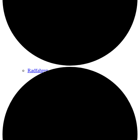
Wandern
Wandertipps
Radfahren
Radeltipps
Schwimmen