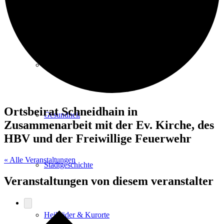
Kurpark
Gastgeber
Ortsbeirat Schneidhain in
Gesundheit
Zusammenarbeit mit der Ev. Kirche, des
HBV und der Freiwillige Feuerwehr
« Alle Veranstaltungen
Stadtgeschichte
Veranstaltungen von diesem veranstalter
Heilbäder & Kurorte