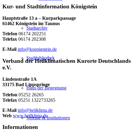
Kur- und Stadtinformation Königstein
Hauptstraße 13 a – Kurparkpassage
61462 Königstein im Taunus
Stadtarchiv
Telefon
06174 202251
Telefax
06174 202308
E-Mail
info@koenigstein.de
Stadtbibliothek
Verband der Heilklimatischen Kurorte Deutschlands
e.V.
Lindenstraße 1A
33175 Bad Lippspringe
Haus der Begegnung
Telefon
05252 26265
Telefax
05251 1322733265
E-Mail
info@heilklima.de
Web
www.heilklima.de
Vereine & Institutionen
Informationen