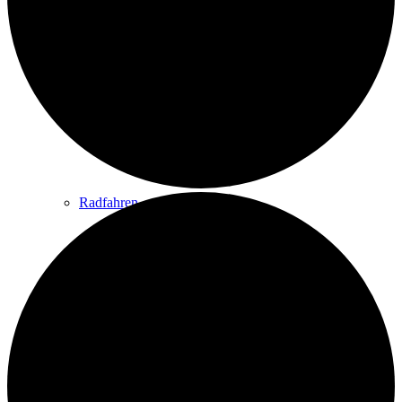
Wandern
Wandertipps
Radfahren
Radeltipps
Schwimmen