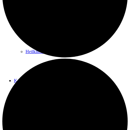
Kurwege
Heilklimaten
Kur & Tourismus
Kur in Königstein