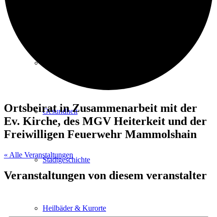
Kurpark
Gastgeber
Ortsbeirat in Zusammenarbeit mit der
Gesundheit
Ev. Kirche, des MGV Heiterkeit und der
Freiwilligen Feuerwehr Mammolshain
« Alle Veranstaltungen
Stadtgeschichte
Veranstaltungen von diesem veranstalter
Heilbäder & Kurorte