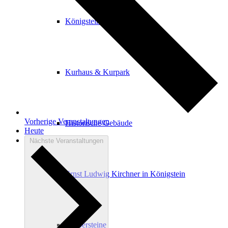
Königstein als Kurort
Kurhaus & Kurpark
Vorherige
Veranstaltungen
Historische Gebäude
Heute
Nächste
Veranstaltungen
Ernst Ludwig Kirchner in Königstein
Stolpersteine