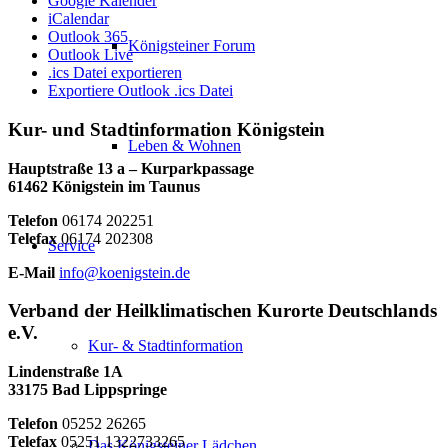
Google Kalender
iCalendar
Outlook 365
Königsteiner Forum
Outlook Live
.ics Datei exportieren
Exportiere Outlook .ics Datei
Kur- und Stadtinformation Königstein
Leben & Wohnen
Hauptstraße 13 a – Kurparkpassage
61462 Königstein im Taunus
Telefon
06174 202251
Telefax
06174 202308
Service
E-Mail
info@koenigstein.de
Verband der Heilklimatischen Kurorte Deutschlands
e.V.
Kur- & Stadtinformation
Lindenstraße 1A
33175 Bad Lippspringe
Telefon
05252 26265
Telefax
05251 1322733265
Das Königsteiner Lädchen