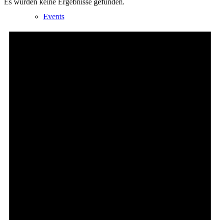
Es wurden keine Ergebnisse gefunden.
Events
Ausflugsziele
Hardtbergturm
Wandern
Wandertipps