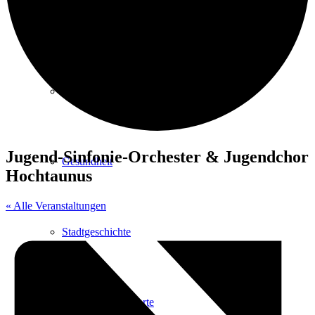
Kurpark
Gastgeber
Jugend-Sinfonie-Orchester & Jugendchor
Gesundheit
Hochtaunus
« Alle Veranstaltungen
Stadtgeschichte
Heilbäder & Kurorte