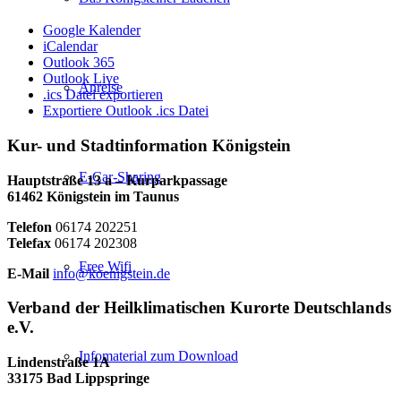
Google Kalender
iCalendar
Outlook 365
Outlook Live
Anreise
.ics Datei exportieren
Exportiere Outlook .ics Datei
Kur- und Stadtinformation Königstein
E-Car-Sharing
Hauptstraße 13 a – Kurparkpassage
61462 Königstein im Taunus
Telefon
06174 202251
Telefax
06174 202308
Free Wifi
E-Mail
info@koenigstein.de
Verband der Heilklimatischen Kurorte Deutschlands
e.V.
Infomaterial zum Download
Lindenstraße 1A
33175 Bad Lippspringe