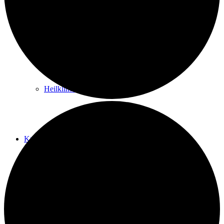
Kurwege
Heilklimaten
Kur & Tourismus
Kur in Königstein