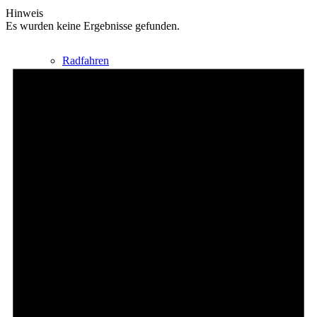
Hinweis
Es wurden keine Ergebnisse gefunden.
Radfahren
Radeltipps
Schwimmen
Kartenvorverkauf