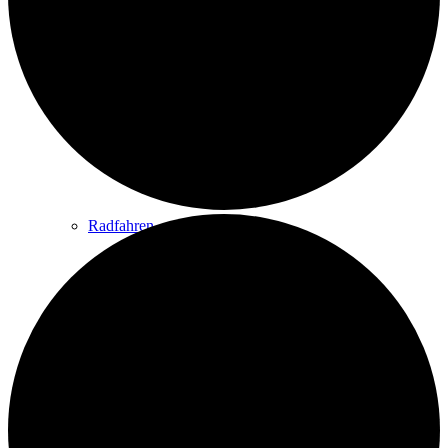
Wandern
Wandertipps
Radfahren
Radeltipps
Schwimmen