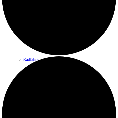
Wandern
Wandertipps
Radfahren
Radeltipps
Schwimmen