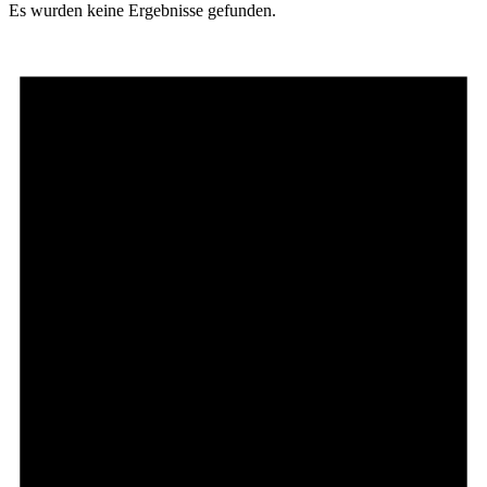
Es wurden keine Ergebnisse gefunden.
Radfahren
Radeltipps
Schwimmen
Kartenvorverkauf