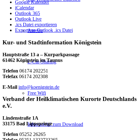
Google Kalender
iCalendar
Outlook 365
Outlook Live
.ics Datei exportieren
Exportiere Outlook .ics Datei
Anreise
Kur- und Stadtinformation Königstein
Hauptstraße 13 a – Kurparkpassage
61462 Königstein im Taunus
E-Car-Sharing
Telefon
06174 202251
Telefax
06174 202308
E-Mail
info@koenigstein.de
Free Wifi
Verband der Heilklimatischen Kurorte Deutschlands
e.V.
Lindenstraße 1A
33175 Bad Lippspringe
Infomaterial zum Download
Telefon
05252 26265
Telefax
05251 1322733265