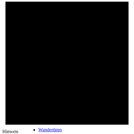
Events
Ausflugsziele
Hardtbergturm
Wandern
Wandertipps
Hinweis