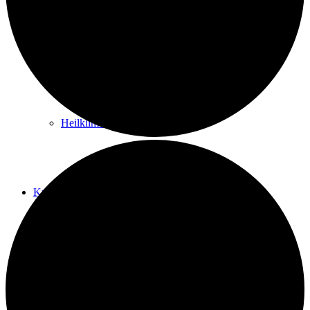
Kurwege
Heilklimaten
Kur & Tourismus
Kur in Königstein