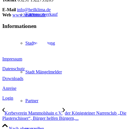
E-Mail
info@heilklima.de
Kartenvorverkauf
Web
www.heilklima.de
Informationen
Stadtverwaltung
Impressum
Datenschutz
Stadt Mängelmelder
Downloads
Anreise
Login
Partner
Kerbeverein Mammolshain e.V.
der Königsteiner Narrenclub „Die
Plasterschisser“, Bürger helfen Bürgern,...
Nach oben scrollen